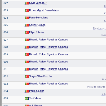
Silvia Ventura
622
K
Bruno Miguel Bravo Matos
623
K
Paulo Herculano
624
K
Carlos Colaço
625
Montemor-o-
Filipe Ribeiro
626
Val 
Ricardo Rafael Figueiras Campos
627
Ricardo Rafael Figueiras Campos
628
Ricardo Rafael Figueiras Campos
629
Ricardo Rafael Figueiras Campos
630
Ricardo Rafael Figueiras Campos
631
Sergio Silva Frazão
632
Pra
Ricardo Rafael Figueiras Campos
633
Pista do Ricardo 
Paulo Coelho
634
Linh
Toni VIlela
635
A.J. Roque
636