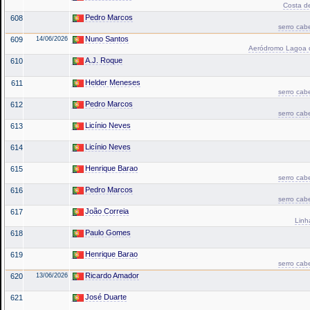
Costa de
Pedro Marcos
608
serro cab
Nuno Santos
609
14/06/2026
Aeródromo Lagoa de
A.J. Roque
610
Helder Meneses
611
serro cab
Pedro Marcos
612
serro cab
Licínio Neves
613
Licínio Neves
614
Henrique Barao
615
serro cab
Pedro Marcos
616
serro cab
João Correia
617
Linh
Paulo Gomes
618
Henrique Barao
619
serro cab
Ricardo Amador
620
13/06/2026
José Duarte
621