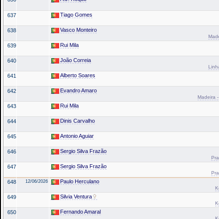
Tiago Gomes
637
Vasco Monteiro
638
Made
Rui Mila
639
João Correia
640
Linh
Alberto Soares
641
Evandro Amaro
642
Madeira -
Rui Mila
643
Dinis Carvalho
644
Antonio Aguiar
645
Sergio Silva Frazão
646
Pra
Sergio Silva Frazão
647
Pra
Paulo Herculano
648
12/06/2026
K
Silvia Ventura
649
K
Fernando Amaral
650
K