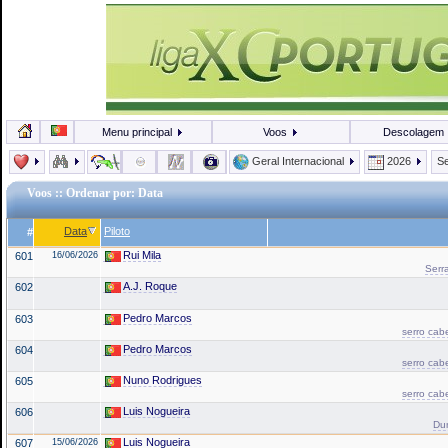
Menu principal
Voos
Descolagem
Geral Internacional
2026
Se
Voos
:: Ordenar por: Data
Data
Piloto
#
Rui Mila
601
16/06/2026
Serr
A.J. Roque
602
Pedro Marcos
603
serro cab
Pedro Marcos
604
serro cab
Nuno Rodrigues
605
serro cab
Luis Nogueira
606
Du
Luis Nogueira
607
15/06/2026