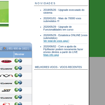
N O V I D A D E S
2018/05/26 - Upgrade executado do
sistema
2020/01/01 - Mais de 70000 voos
submetidos !!!
2020/05/29 - Upgrade de
Funcionalidades em curso
2020/05/29 - Estatistica ONLINE (voos
submetidos)
Ver total de voos aqui !
2020/06/02 - Com a ajuda da
37
[ 851-900 de 1822 ]
FlyMaster podem novamente fazer
envios diretos a partir do LIVE
Mostrar
Mais info aqui
MELHORES VOOS - VOOS RECENTES
Best scores for 2026