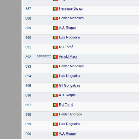
Henrique Barao
887
Helder Meneses
888
A.J. Roque
889
Luis Nogueira
890
Rui Tomé
891
Arnold Marx
892
18/05/2026
Helder Meneses
893
Luis Nogueira
894
Gil Gonçalves
895
A.J. Roque
896
Rui Tomé
897
Helder Andrade
898
Luis Nogueira
899
A.J. Roque
900