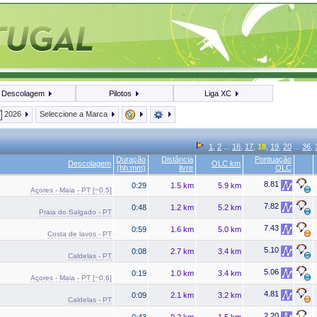
Descolagem
Pilotos
Liga XC
2026
Seleccione a Marca
1
,
2
...
16
,
17
,
18
,
19
,
20
...
36
,
Duração
Distância
Pontuação
Descolagem
OLC km
(hh:mm)
livre
OLC
8.81
0:29
1.5 km
5.9 km
Açores - Maia - PT [~0.5]
7.82
0:48
1.2 km
5.2 km
Praia do Salgado - PT
7.43
0:59
1.6 km
5.0 km
Costa de lavos - PT
5.10
0:08
2.7 km
3.4 km
Caldelas - PT
5.06
0:19
1.0 km
3.4 km
Açores - Maia - PT [~0.6]
4.81
0:09
2.1 km
3.2 km
Caldelas - PT
2.20
0:43
0.2 km
1.5 km