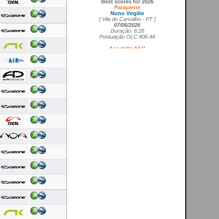
Parapente
Nuno Virgilio
[ Vila do Carvalho - PT ]
07/06/2026
Duração: 6:28
Pontuação OLC:406.44
Asa delta FAI1
Cedrick Vils
[ Aerodromo de La Perdiz - ES ]
20/05/2026
Duração: 4:11
Pontuação OLC:207.27
Asa rígida FAI5
Ricardo Marques da Costa
[ Aerodromo de Lillo - ES ]
21/05/2026
Duração: 3:50
Pontuação OLC:217.19
Planador
Rui Tomé
[ LGC - GB ]
26/04/2026
Duração: 0:26
Pontuação OLC:0.51
Paramotor
Ricardo Rafael Figueiras Campos
[ Povoa de Varzim - PT ]
21/02/2026
Duração: 3:45
Pontuação OLC:275.25
VOOS RECENTES