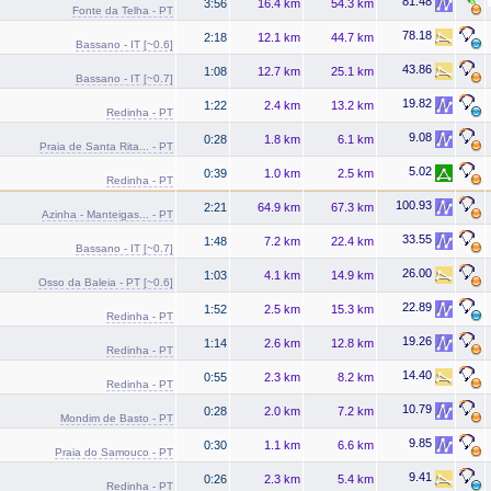
81.48
3:56
16.4 km
54.3 km
Fonte da Telha - PT
78.18
2:18
12.1 km
44.7 km
Bassano - IT [~0.6]
43.86
1:08
12.7 km
25.1 km
Bassano - IT [~0.7]
19.82
1:22
2.4 km
13.2 km
Redinha - PT
9.08
0:28
1.8 km
6.1 km
Praia de Santa Rita... - PT
5.02
0:39
1.0 km
2.5 km
Redinha - PT
100.93
2:21
64.9 km
67.3 km
Azinha - Manteigas... - PT
33.55
1:48
7.2 km
22.4 km
Bassano - IT [~0.7]
26.00
1:03
4.1 km
14.9 km
Osso da Baleia - PT [~0.6]
22.89
1:52
2.5 km
15.3 km
Redinha - PT
19.26
1:14
2.6 km
12.8 km
Redinha - PT
14.40
0:55
2.3 km
8.2 km
Redinha - PT
10.79
0:28
2.0 km
7.2 km
Mondim de Basto - PT
9.85
0:30
1.1 km
6.6 km
Praia do Samouco - PT
9.41
0:26
2.3 km
5.4 km
Redinha - PT