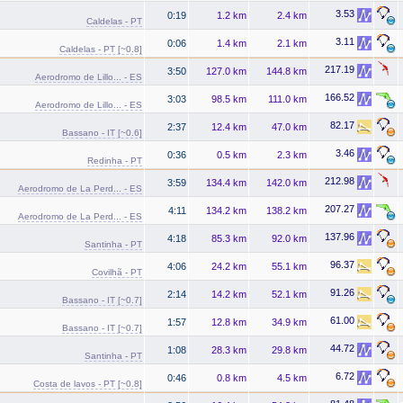
3.53
0:19
1.2 km
2.4 km
Caldelas - PT
3.11
0:06
1.4 km
2.1 km
Caldelas - PT [~0.8]
217.19
3:50
127.0 km
144.8 km
Aerodromo de Lillo... - ES
166.52
3:03
98.5 km
111.0 km
Aerodromo de Lillo... - ES
82.17
2:37
12.4 km
47.0 km
Bassano - IT [~0.6]
3.46
0:36
0.5 km
2.3 km
Redinha - PT
212.98
3:59
134.4 km
142.0 km
Aerodromo de La Perd... - ES
207.27
4:11
134.2 km
138.2 km
Aerodromo de La Perd... - ES
137.96
4:18
85.3 km
92.0 km
Santinha - PT
96.37
4:06
24.2 km
55.1 km
Covilhã - PT
91.26
2:14
14.2 km
52.1 km
Bassano - IT [~0.7]
61.00
1:57
12.8 km
34.9 km
Bassano - IT [~0.7]
44.72
1:08
28.3 km
29.8 km
Santinha - PT
6.72
0:46
0.8 km
4.5 km
Costa de lavos - PT [~0.8]