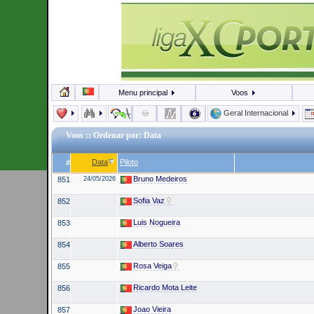
Menu principal
Voos
Geral Internacional
Voos
:: Ordenar por: Data
Data
Piloto
#
Bruno Medeiros
851
24/05/2026
Sofia Vaz
852
Luis Nogueira
853
Alberto Soares
854
Rosa Veiga
855
Ricardo Mota Leite
856
Joao Vieira
857