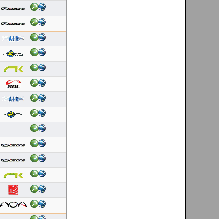
Latest 10 flights
Arnold Marx
[ Vale de Amoreira - Manteigas - PT ]
07/08/2026
Duração: 1:28
Pontuação OLC:36.25
Helder Andrade
[ Mondim de Basto - PT ]
07/08/2026
Duração: 0:25
Pontuação OLC:9.87
Fernando Faria
[ Cerdal - PT ]
07/08/2026
Duração: 0:31
Pontuação OLC:4.57
DanielFolhas
[ El Pitolero - ES ]