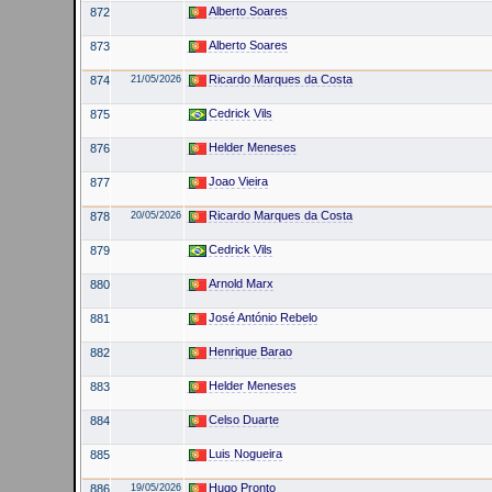
Alberto Soares
872
Alberto Soares
873
Ricardo Marques da Costa
874
21/05/2026
Cedrick Vils
875
Helder Meneses
876
Joao Vieira
877
Ricardo Marques da Costa
878
20/05/2026
Cedrick Vils
879
Arnold Marx
880
José António Rebelo
881
Henrique Barao
882
Helder Meneses
883
Celso Duarte
884
Luis Nogueira
885
Hugo Pronto
886
19/05/2026