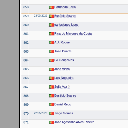
Fernando Faria
858
Eusébio Soares
859
23/05/2026
carloslopes lopes
860
Ricardo Marques da Costa
861
A.J. Roque
862
José Duarte
863
Gil Gonçalves
864
Joao Vieira
865
Luis Nogueira
866
Sofia Vaz
867
Eusébio Soares
868
Daniel Rego
869
Tiago Gomes
870
22/05/2026
Jose Agostinho Alves Ribeiro
871