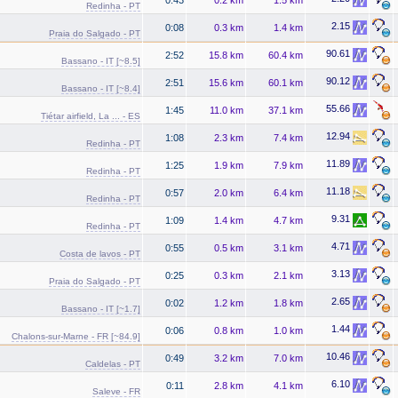
Redinha - PT
2.15
0:08
0.3 km
1.4 km
Praia do Salgado - PT
90.61
2:52
15.8 km
60.4 km
Bassano - IT [~8.5]
90.12
2:51
15.6 km
60.1 km
Bassano - IT [~8.4]
55.66
1:45
11.0 km
37.1 km
Tiétar airfield, La ... - ES
12.94
1:08
2.3 km
7.4 km
Redinha - PT
11.89
1:25
1.9 km
7.9 km
Redinha - PT
11.18
0:57
2.0 km
6.4 km
Redinha - PT
9.31
1:09
1.4 km
4.7 km
Redinha - PT
4.71
0:55
0.5 km
3.1 km
Costa de lavos - PT
3.13
0:25
0.3 km
2.1 km
Praia do Salgado - PT
2.65
0:02
1.2 km
1.8 km
Bassano - IT [~1.7]
1.44
0:06
0.8 km
1.0 km
Chalons-sur-Marne - FR [~84.9]
10.46
0:49
3.2 km
7.0 km
Caldelas - PT
6.10
0:11
2.8 km
4.1 km
Saleve - FR