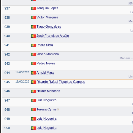
Mad
Joaquim Lopes
937
L
Victor Marques
938
Mad
Tiago Gonçalves
939
L
José Francisco Araújo
940
Pedro Silva
941
Vasco Monteiro
942
Madeira -
Pedro Neves
943
Arnold Marx
944
14/05/2026
Lin
Ricardo Rafael Figueiras Campos
945
13/05/2026
Helder Meneses
946
Luis Nogueira
947
D
Teresa Cyrne
948
Luis Nogueira
949
Luis Nogueira
950