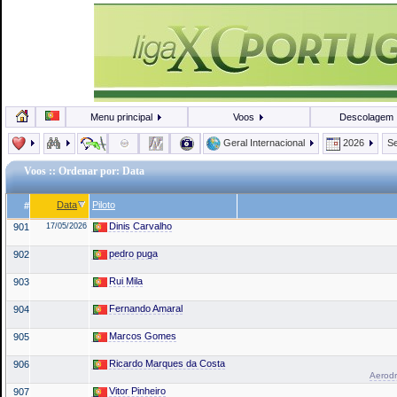
Menu principal
Voos
Descolagem
Geral Internacional
2026
Se
Voos
:: Ordenar por: Data
Data
Piloto
#
Dinis Carvalho
901
17/05/2026
pedro puga
902
Rui Mila
903
Fernando Amaral
904
Marcos Gomes
905
Ricardo Marques da Costa
906
Aerodr
Vitor Pinheiro
907