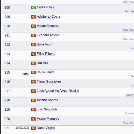
Madeira 
Cedrick Vils
908
Aerodr
Adalberto Costa
909
Vasco Monteiro
910
Madeira 
Evandro Amaro
911
Madeira 
Sofia Vaz
912
Lin
Filipe Ribeiro
913
Rui Mila
914
Paulo Frade
915
Sa
Tiago Gonçalves
916
L
Jose Agostinho Alves Ribeiro
917
Saleve
Alberto Soares
918
Luis Nogueira
919
Costa 
Vasco Monteiro
920
Madeira 
Nuno Virgilio
921
16/05/2026