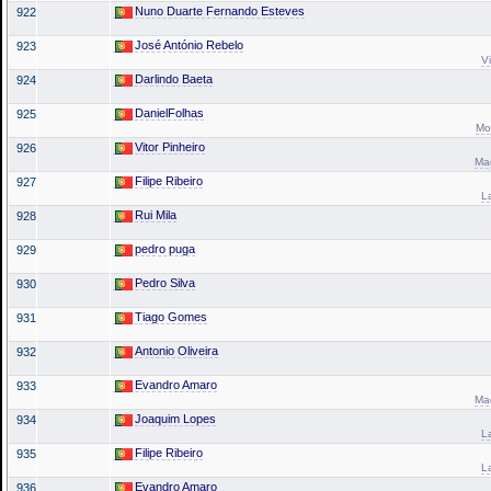
Nuno Duarte Fernando Esteves
922
José António Rebelo
923
V
Darlindo Baeta
924
DanielFolhas
925
Mo
Vitor Pinheiro
926
Mad
Filipe Ribeiro
927
L
Rui Mila
928
pedro puga
929
Pedro Silva
930
Tiago Gomes
931
Antonio Oliveira
932
Evandro Amaro
933
Mad
Joaquim Lopes
934
L
Filipe Ribeiro
935
L
Evandro Amaro
936