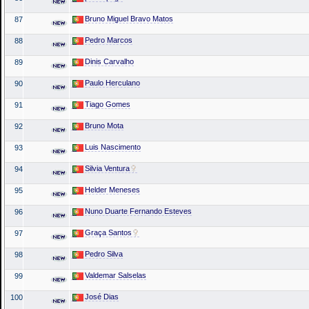
Bruno Miguel Bravo Matos
87
Pedro Marcos
88
Dinis Carvalho
89
Paulo Herculano
90
Tiago Gomes
91
Bruno Mota
92
Luis Nascimento
93
Silvia Ventura
94
Helder Meneses
95
Nuno Duarte Fernando Esteves
96
Graça Santos
97
Pedro Silva
98
Valdemar Salselas
99
José Dias
100