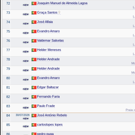
Joaquim Manuel de Almeida Lagoa
72
L
Graça Santos
73
L
José Alfaia
74
L
Evandro Amaro
75
L
Valdemar Salselas
76
L
Helder Meneses
77
L
Helder Andrade
78
Mo
Helder Andrade
79
Mo
Evandro Amaro
80
L
Edgar Baltazar
81
Fernando Faria
82
Paulo Frade
83
Praia 
José António Rebelo
84
30/07/2026
carloslopes lopes
85
pedro puga
86