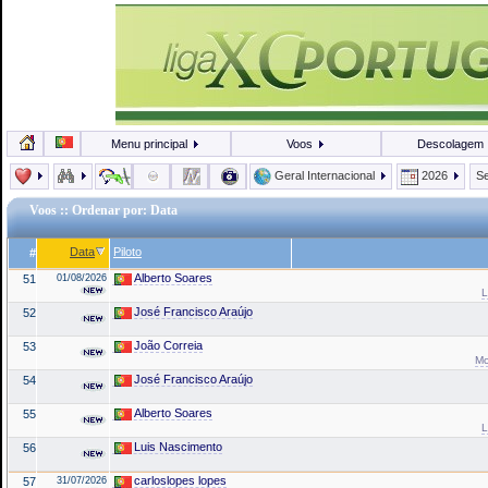
Menu principal
Voos
Descolagem
Geral Internacional
2026
Se
Voos
:: Ordenar por: Data
Data
Piloto
#
Alberto Soares
51
01/08/2026
L
José Francisco Araújo
52
João Correia
53
Mo
José Francisco Araújo
54
Alberto Soares
55
L
Luis Nascimento
56
carloslopes lopes
57
31/07/2026