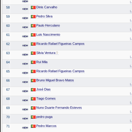
L
Dinis Carvalho
58
L
Pedro Silva
59
L
Paulo Herculano
60
L
Luis Nascimento
61
L
Ricardo Rafael Figueiras Campos
62
Silvia Ventura
63
L
Rui Mila
64
L
Ricardo Rafael Figueiras Campos
65
Bruno Miguel Bravo Matos
66
L
José Dias
67
L
Tiago Gomes
68
L
Nuno Duarte Fernando Esteves
69
L
pedro puga
70
L
Pedro Marcos
71
L