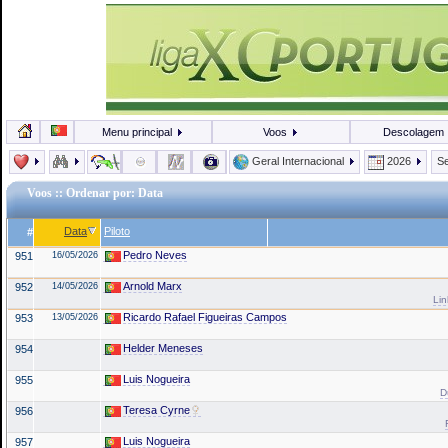
Menu principal
Voos
Descolagem
Geral Internacional
2026
Se
Voos
:: Ordenar por: Data
Data
Piloto
#
Pedro Neves
951
16/05/2026
Arnold Marx
952
14/05/2026
Lin
Ricardo Rafael Figueiras Campos
953
13/05/2026
Helder Meneses
954
Luis Nogueira
955
D
Teresa Cyrne
956
Luis Nogueira
957