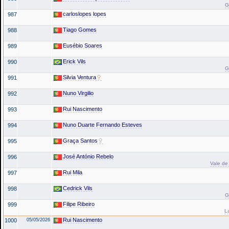
G
carloslopes lopes
987
Tiago Gomes
988
Eusébio Soares
989
Erick Vils
990
G
Silvia Ventura
991
Nuno Virgilio
992
Rui Nascimento
993
Nuno Duarte Fernando Esteves
994
Graça Santos
995
José António Rebelo
996
Vale de 
Rui Mila
997
Cedrick Vils
998
G
Filipe Ribeiro
999
L
Rui Nascimento
1000
05/05/2026