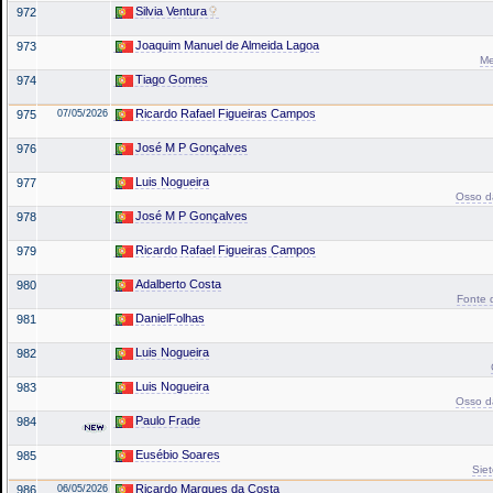
Silvia Ventura
972
Joaquim Manuel de Almeida Lagoa
973
Me
Tiago Gomes
974
Ricardo Rafael Figueiras Campos
975
07/05/2026
José M P Gonçalves
976
Luis Nogueira
977
Osso da
José M P Gonçalves
978
Ricardo Rafael Figueiras Campos
979
Adalberto Costa
980
Fonte d
DanielFolhas
981
Luis Nogueira
982
Luis Nogueira
983
Osso da
Paulo Frade
984
Eusébio Soares
985
Siet
Ricardo Marques da Costa
986
06/05/2026