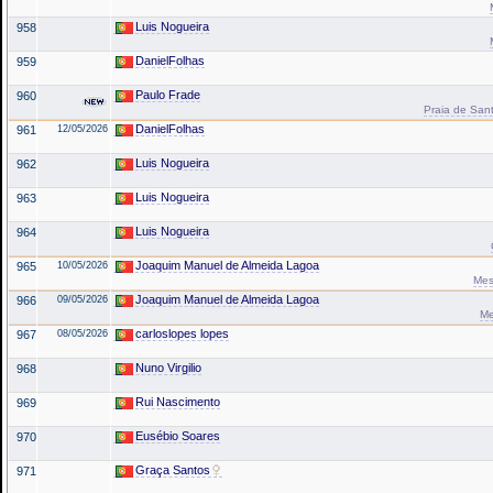
Luis Nogueira
958
DanielFolhas
959
Paulo Frade
960
Praia de Santa
DanielFolhas
961
12/05/2026
Luis Nogueira
962
Luis Nogueira
963
Luis Nogueira
964
Joaquim Manuel de Almeida Lagoa
965
10/05/2026
Mes
Joaquim Manuel de Almeida Lagoa
966
09/05/2026
Me
carloslopes lopes
967
08/05/2026
Nuno Virgilio
968
Rui Nascimento
969
Eusébio Soares
970
Graça Santos
971