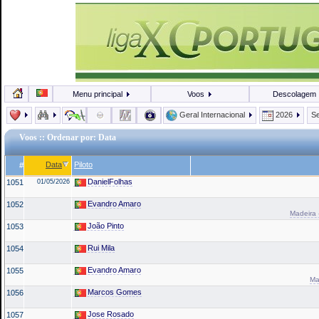
Menu principal
Voos
Descolagem
Geral Internacional
2026
Se
Voos
:: Ordenar por: Data
Data
Piloto
#
DanielFolhas
1051
01/05/2026
Evandro Amaro
1052
Madeira 
João Pinto
1053
Rui Mila
1054
Evandro Amaro
1055
Ma
Marcos Gomes
1056
Jose Rosado
1057