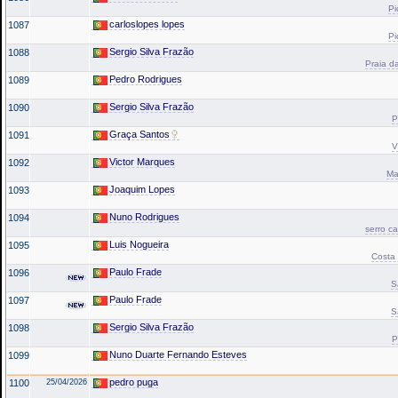
Pi
carloslopes lopes
1087
Pi
Sergio Silva Frazão
1088
Praia da
Pedro Rodrigues
1089
Sergio Silva Frazão
1090
P
Graça Santos
1091
V
Victor Marques
1092
Ma
Joaquim Lopes
1093
Nuno Rodrigues
1094
serro c
Luis Nogueira
1095
Costa 
Paulo Frade
1096
S
Paulo Frade
1097
S
Sergio Silva Frazão
1098
P
Nuno Duarte Fernando Esteves
1099
pedro puga
1100
25/04/2026