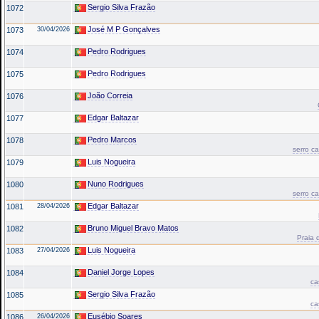
Sergio Silva Frazão
1072
José M P Gonçalves
1073
30/04/2026
Pedro Rodrigues
1074
Pedro Rodrigues
1075
João Correia
1076
Edgar Baltazar
1077
Pedro Marcos
1078
serro c
Luis Nogueira
1079
Nuno Rodrigues
1080
serro c
Edgar Baltazar
1081
28/04/2026
Bruno Miguel Bravo Matos
1082
Praia 
Luis Nogueira
1083
27/04/2026
Daniel Jorge Lopes
1084
ca
Sergio Silva Frazão
1085
ca
Eusébio Soares
1086
26/04/2026