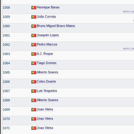
Henrique Barao
1058
serro c
João Correia
1059
Bruno Miguel Bravo Matos
1060
Joaquim Lopes
1061
Pedro Marcos
1062
serro c
A.J. Roque
1063
Tiago Gomes
1064
Alberto Soares
1065
Celso Duarte
1066
Luis Nogueira
1067
Alberto Soares
1068
Joao Vieira
1069
Joao Vieira
1070
Joao Vieira
1071