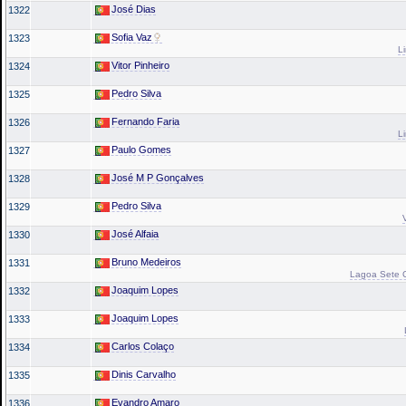
José Dias
1322
Sofia Vaz
1323
L
Vitor Pinheiro
1324
Pedro Silva
1325
Fernando Faria
1326
L
Paulo Gomes
1327
José M P Gonçalves
1328
Pedro Silva
1329
José Alfaia
1330
Bruno Medeiros
1331
Lagoa Sete Ci
Joaquim Lopes
1332
Joaquim Lopes
1333
Carlos Colaço
1334
Dinis Carvalho
1335
Evandro Amaro
1336