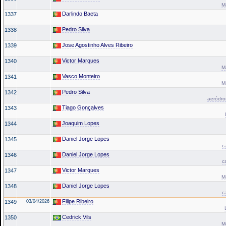
M
Darlindo Baeta
1337
Pedro Silva
1338
Jose Agostinho Alves Ribeiro
1339
Victor Marques
1340
M
Vasco Monteiro
1341
M
Pedro Silva
1342
aeródro
Tiago Gonçalves
1343
Joaquim Lopes
1344
Daniel Jorge Lopes
1345
c
Daniel Jorge Lopes
1346
c
Victor Marques
1347
M
Daniel Jorge Lopes
1348
c
Filipe Ribeiro
1349
03/04/2026
Cedrick Vils
1350
M