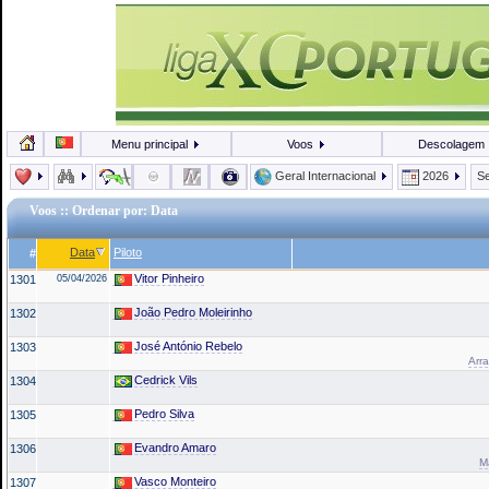
Menu principal
Voos
Descolagem
Geral Internacional
2026
Se
Voos
:: Ordenar por: Data
Data
Piloto
#
Vitor Pinheiro
1301
05/04/2026
João Pedro Moleirinho
1302
José António Rebelo
1303
Arra
Cedrick Vils
1304
Pedro Silva
1305
Evandro Amaro
1306
M
Vasco Monteiro
1307