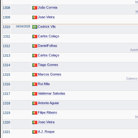
M
João Correia
1308
M
Joao Vieira
1309
Cedrick Vils
1310
04/04/2026
Carlos Colaço
1311
DanielFolhas
1312
Azinh
Carlos Colaço
1313
Tiago Gomes
1314
Marcos Gomes
1315
Cabeco d
Rui Mila
1316
Valdemar Salselas
1317
Antonio Aguiar
1318
Filipe Ribeiro
1319
Se
Joao Vieira
1320
A.J. Roque
1321