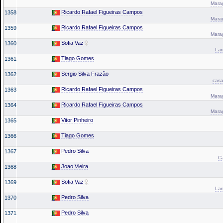
Marag
Ricardo Rafael Figueiras Campos
1358
Marag
Ricardo Rafael Figueiras Campos
1359
Marag
Sofia Vaz
1360
La
Tiago Gomes
1361
Sergio Silva Frazão
1362
casa
Ricardo Rafael Figueiras Campos
1363
Marag
Ricardo Rafael Figueiras Campos
1364
Marag
Vitor Pinheiro
1365
Tiago Gomes
1366
Pedro Silva
1367
Ca
Joao Vieira
1368
Sofia Vaz
1369
La
Pedro Silva
1370
Pedro Silva
1371