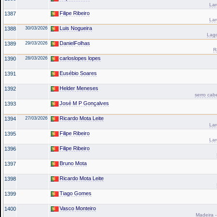
La
Filipe Ribeiro
1387
La
Luis Nogueira
1388
30/03/2026
Lago
DanielFolhas
1389
29/03/2026
R
carloslopes lopes
1390
28/03/2026
Eusébio Soares
1391
Helder Meneses
1392
serro cab
José M P Gonçalves
1393
Ricardo Mota Leite
1394
27/03/2026
La
Filipe Ribeiro
1395
La
Filipe Ribeiro
1396
Bruno Mota
1397
Ricardo Mota Leite
1398
Tiago Gomes
1399
Vasco Monteiro
1400
Madeira -