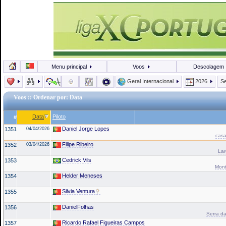
Menu principal
Voos
Descolagem
Geral Internacional
2026
Se
Voos
:: Ordenar por: Data
Data
Piloto
#
Daniel Jorge Lopes
1351
04/04/2026
casa
Filipe Ribeiro
1352
03/04/2026
La
Cedrick Vils
1353
Mont
Helder Meneses
1354
Silvia Ventura
1355
DanielFolhas
1356
Serra da
Ricardo Rafael Figueiras Campos
1357