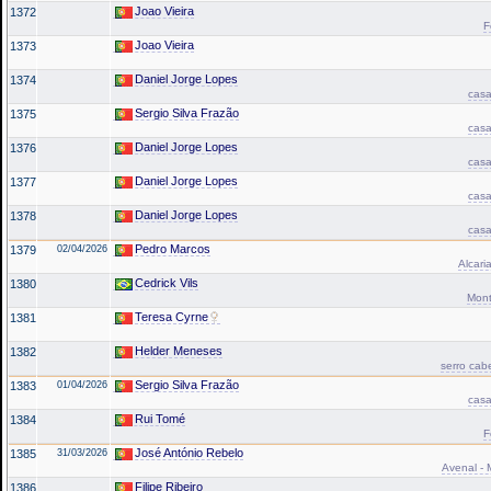
Joao Vieira
1372
F
Joao Vieira
1373
Daniel Jorge Lopes
1374
casa
Sergio Silva Frazão
1375
casa
Daniel Jorge Lopes
1376
casa
Daniel Jorge Lopes
1377
casa
Daniel Jorge Lopes
1378
casa
Pedro Marcos
1379
02/04/2026
Alcari
Cedrick Vils
1380
Mont
Teresa Cyrne
1381
Helder Meneses
1382
serro cab
Sergio Silva Frazão
1383
01/04/2026
casa
Rui Tomé
1384
F
José António Rebelo
1385
31/03/2026
Avenal - 
Filipe Ribeiro
1386