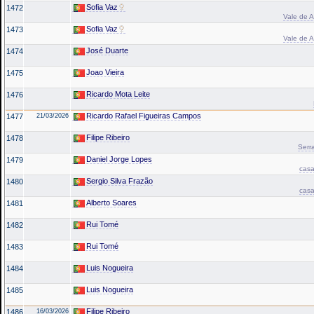
Sofia Vaz
1472
Vale de A
Sofia Vaz
1473
Vale de A
José Duarte
1474
Joao Vieira
1475
Ricardo Mota Leite
1476
Ricardo Rafael Figueiras Campos
1477
21/03/2026
Filipe Ribeiro
1478
Serr
Daniel Jorge Lopes
1479
casa
Sergio Silva Frazão
1480
casa
Alberto Soares
1481
Rui Tomé
1482
Rui Tomé
1483
Luis Nogueira
1484
Luis Nogueira
1485
Filipe Ribeiro
1486
16/03/2026