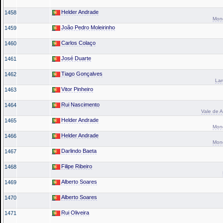
Helder Andrade
1458
Mond
João Pedro Moleirinho
1459
Carlos Colaço
1460
José Duarte
1461
Tiago Gonçalves
1462
La
Vitor Pinheiro
1463
Rui Nascimento
1464
Vale de A
Helder Andrade
1465
Mond
Helder Andrade
1466
Mond
Darlindo Baeta
1467
Filipe Ribeiro
1468
Alberto Soares
1469
Alberto Soares
1470
Rui Oliveira
1471