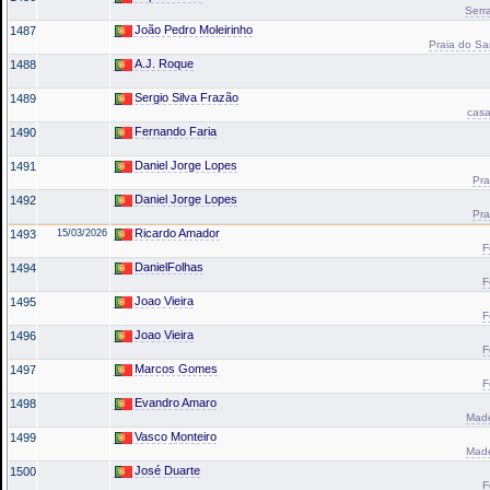
Serr
João Pedro Moleirinho
1487
Praia do Sa
A.J. Roque
1488
Sergio Silva Frazão
1489
casa
Fernando Faria
1490
Daniel Jorge Lopes
1491
Pra
Daniel Jorge Lopes
1492
Pra
Ricardo Amador
1493
15/03/2026
F
DanielFolhas
1494
F
Joao Vieira
1495
F
Joao Vieira
1496
F
Marcos Gomes
1497
F
Evandro Amaro
1498
Made
Vasco Monteiro
1499
Made
José Duarte
1500
F