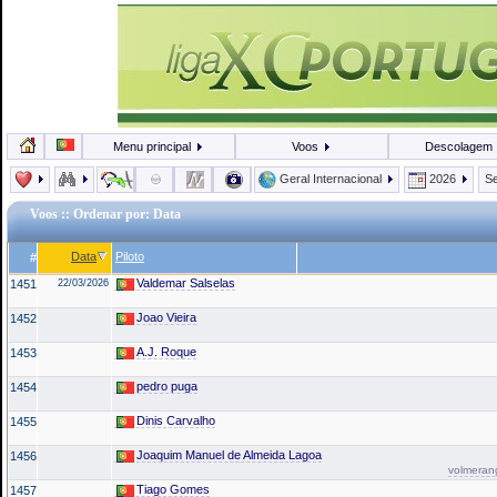
Menu principal
Voos
Descolagem
Geral Internacional
2026
Se
Voos
:: Ordenar por: Data
Data
Piloto
#
Valdemar Salselas
1451
22/03/2026
Joao Vieira
1452
A.J. Roque
1453
pedro puga
1454
Dinis Carvalho
1455
Joaquim Manuel de Almeida Lagoa
1456
volmerang
Tiago Gomes
1457