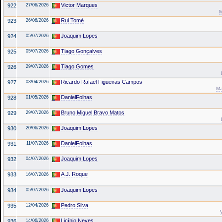
Victor Marques
922
27/06/2026
M
Rui Tomé
923
26/06/2026
Joaquim Lopes
924
05/07/2026
Tiago Gonçalves
925
05/07/2026
Tiago Gomes
926
29/07/2026
Ricardo Rafael Figueiras Campos
927
03/04/2026
Ma
DanielFolhas
928
01/05/2026
Bruno Miguel Bravo Matos
929
29/07/2026
Joaquim Lopes
930
20/06/2026
DanielFolhas
931
11/07/2026
Joaquim Lopes
932
04/07/2026
A.J. Roque
933
16/07/2026
Joaquim Lopes
934
05/07/2026
Pedro Silva
935
12/04/2026
Licínio Neves
936
14/06/2026