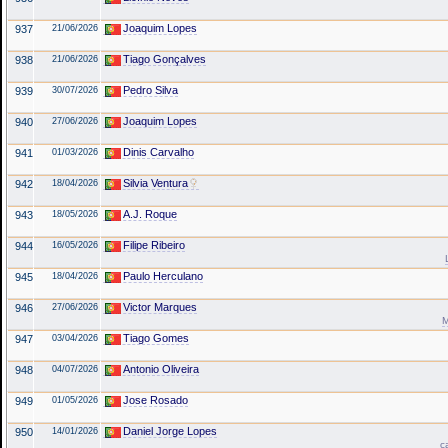
Joaquim Lopes
937
21/06/2026
Tiago Gonçalves
938
21/06/2026
Pedro Silva
939
30/07/2026
Joaquim Lopes
940
27/06/2026
Dinis Carvalho
941
01/03/2026
Silvia Ventura
942
18/04/2026
A.J. Roque
943
18/05/2026
Filipe Ribeiro
944
16/05/2026
Paulo Herculano
945
18/04/2026
Victor Marques
946
27/06/2026
M
Tiago Gomes
947
03/04/2026
Antonio Oliveira
948
04/07/2026
Jose Rosado
949
01/05/2026
Daniel Jorge Lopes
950
14/01/2026
c