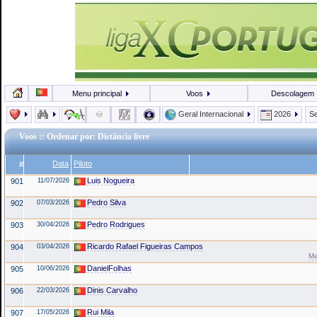
Menu principal
Voos
Descolagem
Geral Internacional
2026
Se
Voos
:: Ordenar por: Distância livre
Data
Piloto
#
Luis Nogueira
901
11/07/2026
Pedro Silva
902
07/03/2026
Pedro Rodrigues
903
30/04/2026
Ricardo Rafael Figueiras Campos
904
03/04/2026
Ma
DanielFolhas
905
10/06/2026
Dinis Carvalho
906
22/03/2026
Rui Mila
907
17/05/2026