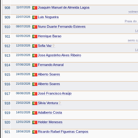
Joaquim Manuel de Almeida Lagoa
908
11/07/2026
volmer
Luis Nogueira
909
22/07/2026
Praia do
Nuno Duarte Fernando Esteves
910
08/07/2026
L
Henrique Barao
911
02/05/2026
serro 
Sofia Vaz
912
12/03/2026
L
Jose Agostinho Alves Ribeiro
913
22/05/2026
Fernando Amaral
914
07/06/2026
Alberto Soares
915
24/05/2026
Alberto Soares
916
21/03/2026
José Francisco Araújo
917
06/06/2026
Silvia Ventura
918
23/02/2026
Adalberto Costa
919
14/01/2026
Helder Meneses
920
12/01/2026
Ricardo Rafael Figueiras Campos
921
18/04/2026