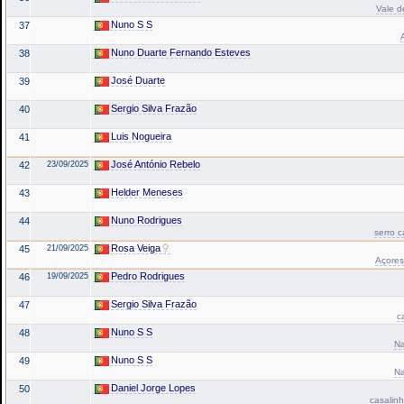
Vale d
Nuno S S
37
Nuno Duarte Fernando Esteves
38
José Duarte
39
Sergio Silva Frazão
40
Luis Nogueira
41
José António Rebelo
42
23/09/2025
Helder Meneses
43
Nuno Rodrigues
44
serro 
Rosa Veiga
45
21/09/2025
Açores 
Pedro Rodrigues
46
19/09/2025
Sergio Silva Frazão
47
c
Nuno S S
48
Na
Nuno S S
49
Na
Daniel Jorge Lopes
50
casalinh