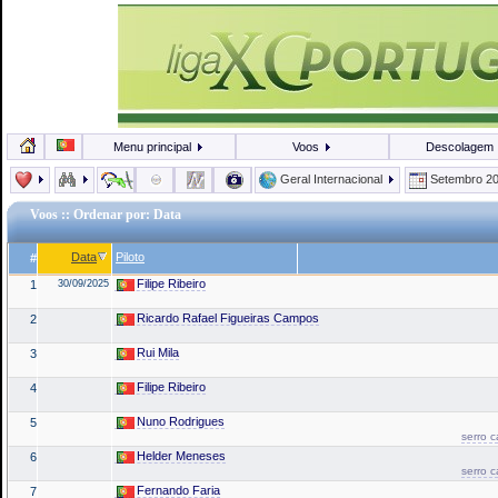
Menu principal
Voos
Descolagem
Geral Internacional
Setembro 2
Voos
:: Ordenar por: Data
Data
Piloto
#
Filipe Ribeiro
1
30/09/2025
Ricardo Rafael Figueiras Campos
2
Rui Mila
3
Filipe Ribeiro
4
Nuno Rodrigues
5
serro 
Helder Meneses
6
serro 
Fernando Faria
7