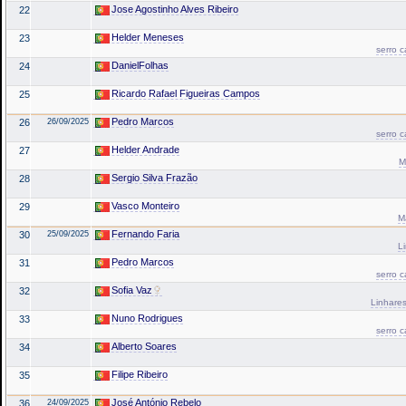
Jose Agostinho Alves Ribeiro
22
Helder Meneses
23
serro 
DanielFolhas
24
Ricardo Rafael Figueiras Campos
25
Pedro Marcos
26
26/09/2025
serro 
Helder Andrade
27
M
Sergio Silva Frazão
28
Vasco Monteiro
29
M
Fernando Faria
30
25/09/2025
L
Pedro Marcos
31
serro 
Sofia Vaz
32
Linhares
Nuno Rodrigues
33
serro 
Alberto Soares
34
Filipe Ribeiro
35
José António Rebelo
36
24/09/2025