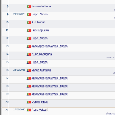
Fernando Faria
8
Filipe Ribeiro
9
29/09/2025
A.J. Roque
10
Luis Nogueira
11
Filipe Ribeiro
12
Jose Agostinho Alves Ribeiro
13
Nuno Rodrigues
14
serro 
Filipe Ribeiro
15
Vasco Monteiro
16
28/09/2025
M
Jose Agostinho Alves Ribeiro
17
Jose Agostinho Alves Ribeiro
18
Jose Agostinho Alves Ribeiro
19
DanielFolhas
20
Rosa Veiga
21
27/09/2025
Açores 