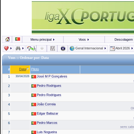
Menu principal
Voos
Descolagem
Geral Internacional
Abril 2026
Voos
:: Ordenar por: Data
Data
Piloto
#
José M P Gonçalves
1
30/04/2026
Pedro Rodrigues
2
Pedro Rodrigues
3
João Correia
4
Ol
Edgar Baltazar
5
Pedro Marcos
6
serro cab
Luis Nogueira
7