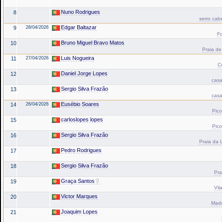
Nuno Rodrigues
8
serro cab
Edgar Baltazar
9
28/04/2026
Fo
Bruno Miguel Bravo Matos
10
Praia de
Luis Nogueira
11
27/04/2026
C
Daniel Jorge Lopes
12
casa
Sergio Silva Frazão
13
casa
Eusébio Soares
14
26/04/2026
Pico
carloslopes lopes
15
Pico
Sergio Silva Frazão
16
Praia da L
Pedro Rodrigues
17
Sergio Silva Frazão
18
Pra
Graça Santos
19
Vil
Victor Marques
20
Made
Joaquim Lopes
21