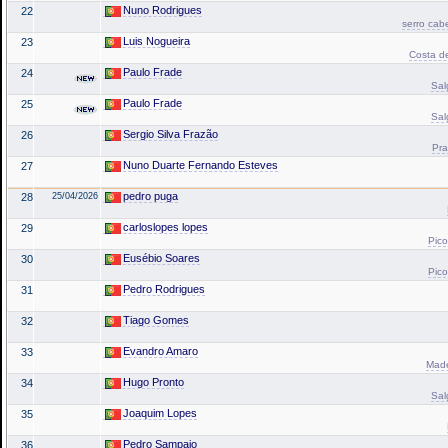
Nuno Rodrigues
22
serro cab
Luis Nogueira
23
Costa de
Paulo Frade
24
Sal
Paulo Frade
25
Sal
Sergio Silva Frazão
26
Pra
Nuno Duarte Fernando Esteves
27
pedro puga
28
25/04/2026
carloslopes lopes
29
Pico
Eusébio Soares
30
Pico
Pedro Rodrigues
31
Tiago Gomes
32
Evandro Amaro
33
Made
Hugo Pronto
34
Sal
Joaquim Lopes
35
Pedro Sampaio
36