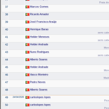
Praia do
Marcos Gomes
37
Ricardo Amador
38
José Francisco Araújo
39
Henrique Barao
40
serro cab
Helder Meneses
41
serro cab
Helder Andrade
42
Mond
Nuno Rodrigues
43
serro cab
Alberto Soares
44
Helder Andrade
45
Mond
Vasco Monteiro
46
Made
Pedro Neves
47
Alberto Soares
48
carloslopes lopes
49
24/04/2026
Pico
carloslopes lopes
50
Pico