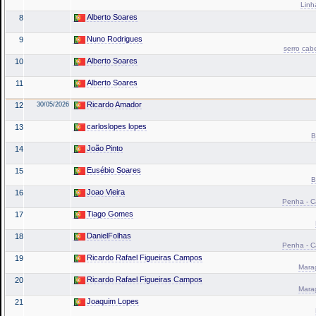
Linh
Alberto Soares
8
Nuno Rodrigues
9
serro cab
Alberto Soares
10
Alberto Soares
11
Ricardo Amador
12
30/05/2026
carloslopes lopes
13
B
João Pinto
14
Eusébio Soares
15
B
Joao Vieira
16
Penha - Ca
Tiago Gomes
17
DanielFolhas
18
Penha - Ca
Ricardo Rafael Figueiras Campos
19
Marag
Ricardo Rafael Figueiras Campos
20
Marag
Joaquim Lopes
21