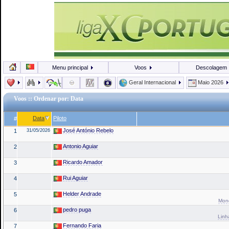
Menu principal
Voos
Descolagem
Geral Internacional
Maio 2026
Voos
:: Ordenar por: Data
Data
Piloto
#
José António Rebelo
1
31/05/2026
Antonio Aguiar
2
Ricardo Amador
3
Rui Aguiar
4
Helder Andrade
5
Mond
pedro puga
6
Linh
Fernando Faria
7