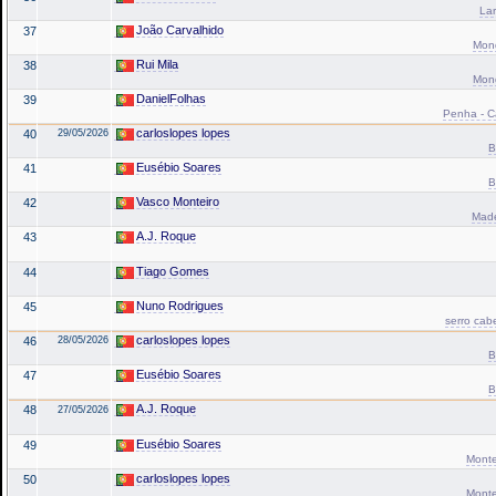
Lar
João Carvalhido
37
Mond
Rui Mila
38
Mond
DanielFolhas
39
Penha - Ca
carloslopes lopes
40
29/05/2026
B
Eusébio Soares
41
B
Vasco Monteiro
42
Made
A.J. Roque
43
Tiago Gomes
44
Nuno Rodrigues
45
serro cab
carloslopes lopes
46
28/05/2026
B
Eusébio Soares
47
B
A.J. Roque
48
27/05/2026
Eusébio Soares
49
Monte
carloslopes lopes
50
Monte