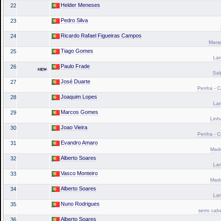
Helder Meneses
22
Pedro Silva
23
Ricardo Rafael Figueiras Campos
24
Marag
Tiago Gomes
25
La
Paulo Frade
26
Sal
José Duarte
27
Penha - Ca
Joaquim Lopes
28
La
Marcos Gomes
29
Linh
Joao Vieira
30
Penha - Ca
Evandro Amaro
31
Made
Alberto Soares
32
La
Vasco Monteiro
33
Made
Alberto Soares
34
La
Nuno Rodrigues
35
serro cab
Alberto Soares
36