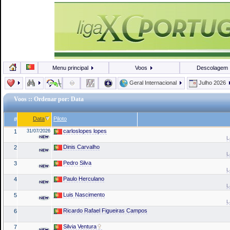
Menu principal
Voos
Descolagem
Geral Internacional
Julho 2026
Voos
:: Ordenar por: Data
Data
Piloto
#
carloslopes lopes
1
31/07/2026
L
Dinis Carvalho
2
L
Pedro Silva
3
L
Paulo Herculano
4
L
Luis Nascimento
5
L
Ricardo Rafael Figueiras Campos
6
Silvia Ventura
7