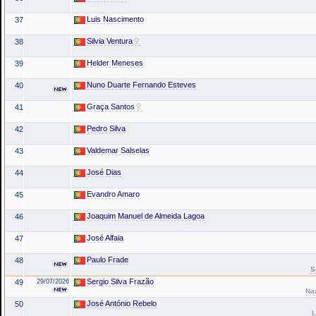
Luis Nascimento
37
Silvia Ventura
38
Helder Meneses
39
Nuno Duarte Fernando Esteves
40
Graça Santos
41
Pedro Silva
42
Valdemar Salselas
43
José Dias
44
Evandro Amaro
45
Joaquim Manuel de Almeida Lagoa
46
José Alfaia
47
Paulo Frade
48
S
Sergio Silva Frazão
49
29/07/2026
Na
José António Rebelo
50
L