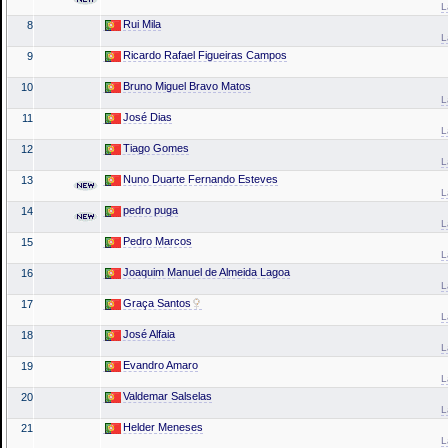
L
Rui Mila
8
L
Ricardo Rafael Figueiras Campos
9
Bruno Miguel Bravo Matos
10
L
José Dias
11
L
Tiago Gomes
12
L
Nuno Duarte Fernando Esteves
13
L
pedro puga
14
L
Pedro Marcos
15
L
Joaquim Manuel de Almeida Lagoa
16
L
Graça Santos
17
L
José Alfaia
18
L
Evandro Amaro
19
L
Valdemar Salselas
20
L
Helder Meneses
21
L