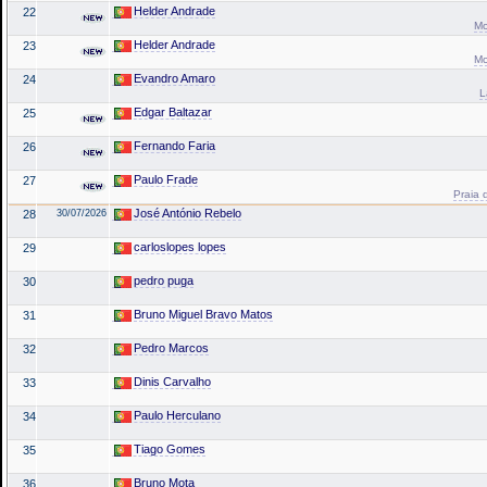
Helder Andrade
22
Mo
Helder Andrade
23
Mo
Evandro Amaro
24
L
Edgar Baltazar
25
Fernando Faria
26
Paulo Frade
27
Praia 
José António Rebelo
28
30/07/2026
carloslopes lopes
29
pedro puga
30
Bruno Miguel Bravo Matos
31
Pedro Marcos
32
Dinis Carvalho
33
Paulo Herculano
34
Tiago Gomes
35
Bruno Mota
36