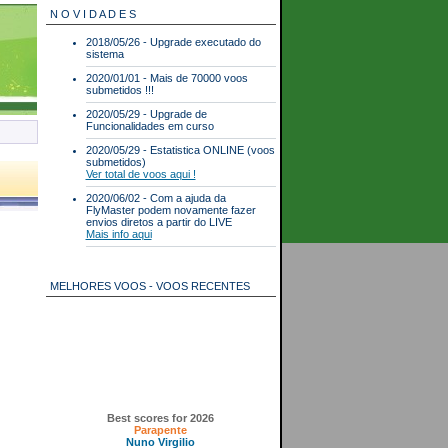
N O V I D A D E S
2018/05/26 - Upgrade executado do
sistema
2020/01/01 - Mais de 70000 voos
submetidos !!!
2020/05/29 - Upgrade de
Funcionalidades em curso
2020/05/29 - Estatistica ONLINE (voos
submetidos)
Ver total de voos aqui !
2020/06/02 - Com a ajuda da
FlyMaster podem novamente fazer
envios diretos a partir do LIVE
Mais info aqui
MELHORES VOOS - VOOS RECENTES
Best scores for 2026
Parapente
Nuno Virgilio