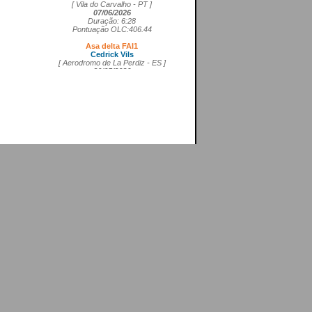
[ Vila do Carvalho - PT ]
07/06/2026
Duração: 6:28
Pontuação OLC:406.44
Asa delta FAI1
Cedrick Vils
[ Aerodromo de La Perdiz - ES ]
20/05/2026
Duração: 4:11
Pontuação OLC:207.27
Asa rígida FAI5
Ricardo Marques da Costa
[ Aerodromo de Lillo - ES ]
21/05/2026
Duração: 3:50
Pontuação OLC:217.19
Planador
Rui Tomé
[ LGC - GB ]
26/04/2026
Duração: 0:26
Pontuação OLC:0.51
Paramotor
Ricardo Rafael Figueiras Campos
[ Povoa de Varzim - PT ]
21/02/2026
Duração: 3:45
Pontuação OLC:275.25
VOOS RECENTES