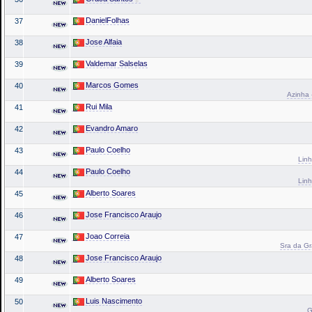
DanielFolhas
37
Jose Alfaia
38
Valdemar Salselas
39
Marcos Gomes
40
Azinha 
Rui Mila
41
Evandro Amaro
42
Paulo Coelho
43
Linh
Paulo Coelho
44
Linh
Alberto Soares
45
Jose Francisco Araujo
46
Joao Correia
47
Sra da Gr
Jose Francisco Araujo
48
Alberto Soares
49
Luis Nascimento
50
G