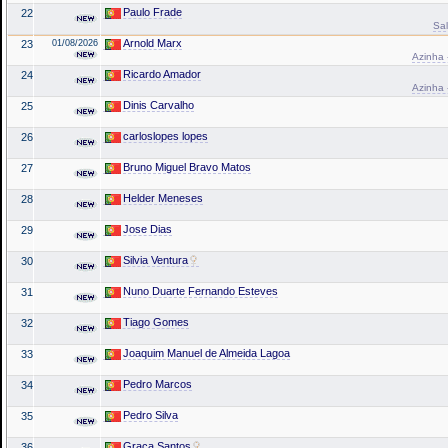
Paulo Frade
22
Sal
Arnold Marx
23
01/08/2026
Azinha 
Ricardo Amador
24
Azinha 
Dinis Carvalho
25
carloslopes lopes
26
Bruno Miguel Bravo Matos
27
Helder Meneses
28
Jose Dias
29
Silvia Ventura
30
Nuno Duarte Fernando Esteves
31
Tiago Gomes
32
Joaquim Manuel de Almeida Lagoa
33
Pedro Marcos
34
Pedro Silva
35
Graca Santos
36