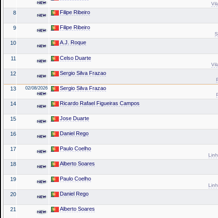
Vil
Filipe Ribeiro
8
Filipe Ribeiro
9
S
A.J. Roque
10
Celso Duarte
11
Vil
Sergio Silva Frazao
12
Sergio Silva Frazao
13
02/08/2026
Ricardo Rafael Figueiras Campos
14
Jose Duarte
15
Daniel Rego
16
Paulo Coelho
17
Linh
Alberto Soares
18
Paulo Coelho
19
Linh
Daniel Rego
20
Alberto Soares
21