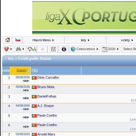
Hlavni Menu
lety
vzlety
Celosvetove
2026
Select 
lety
:: Utridit podle: Datum
Datum
Pilot
cislo
Dinis Carvalho
1
06/08/2026
Bruno Mota
2
05/08/2026
DanielFolhas
3
El 
A.J. Roque
4
04/08/2026
Paulo Coelho
5
Linh
Paulo Coelho
6
Linh
Arnold Marx
7
03/08/2026