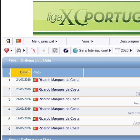
Menu principal
Voos
Descolagem
Geral Internacional
2026
Se
Voos
:: Ordenar por: Data
Data
Piloto
#
Ricardo Marques da Costa
1
24/07/2026
Ricardo Marques da Costa
2
23/05/2026
Tié
Ricardo Marques da Costa
3
21/05/2026
Aero
Ricardo Marques da Costa
4
20/05/2026
Aerodro
Ricardo Marques da Costa
5
17/05/2026
Aero
Ricardo Marques da Costa
6
06/05/2026
Voos
:: Ordenar por: Data