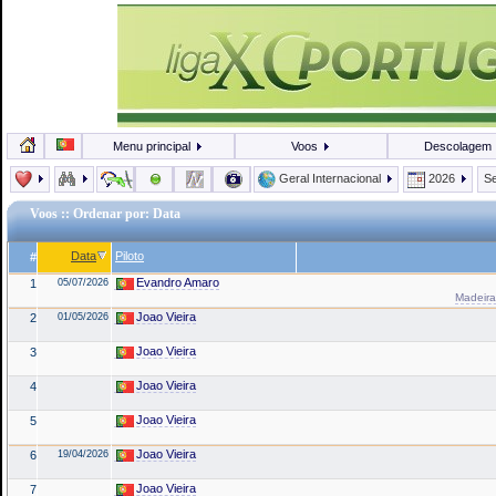
Menu principal
Voos
Descolagem
Geral Internacional
2026
Se
Voos
:: Ordenar por: Data
Data
Piloto
#
Evandro Amaro
1
05/07/2026
Madeira
Joao Vieira
2
01/05/2026
Joao Vieira
3
Joao Vieira
4
Joao Vieira
5
Joao Vieira
6
19/04/2026
Joao Vieira
7