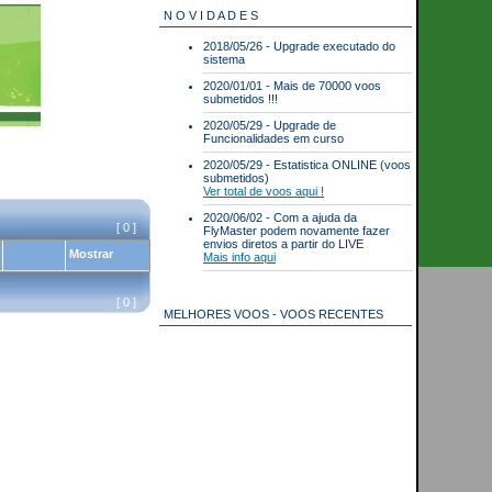
N O V I D A D E S
2018/05/26 - Upgrade executado do
sistema
2020/01/01 - Mais de 70000 voos
submetidos !!!
2020/05/29 - Upgrade de
Funcionalidades em curso
2020/05/29 - Estatistica ONLINE (voos
submetidos)
Ver total de voos aqui !
2020/06/02 - Com a ajuda da
[ 0 ]
FlyMaster podem novamente fazer
envios diretos a partir do LIVE
Mostrar
Mais info aqui
[ 0 ]
MELHORES VOOS - VOOS RECENTES