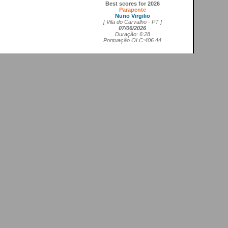
Best scores for 2026
Parapente
Nuno Virgilio
[ Vila do Carvalho - PT ]
07/06/2026
Duração: 6:28
Pontuação OLC:406.44
Asa delta FAI1
Cedrick Vils
[ Aerodromo de La Perdiz - ES ]
20/05/2026
Duração: 4:11
Pontuação OLC:207.27
Asa rígida FAI5
Ricardo Marques da Costa
[ Aerodromo de Lillo - ES ]
21/05/2026
Duração: 3:50
Pontuação OLC:217.19
Planador
Rui Tomé
[ LGC - GB ]
26/04/2026
Duração: 0:26
Pontuação OLC:0.51
Paramotor
Ricardo Rafael Figueiras Campos
[ Povoa de Varzim - PT ]
21/02/2026
Duração: 3:45
Pontuação OLC:275.25