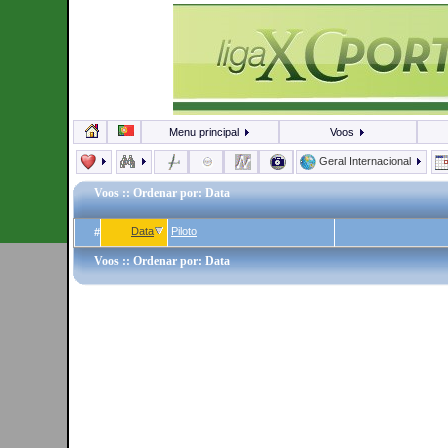
Menu principal
Voos
Geral Internacional
Voos
:: Ordenar por: Data
Data
Piloto
#
Voos
:: Ordenar por: Data