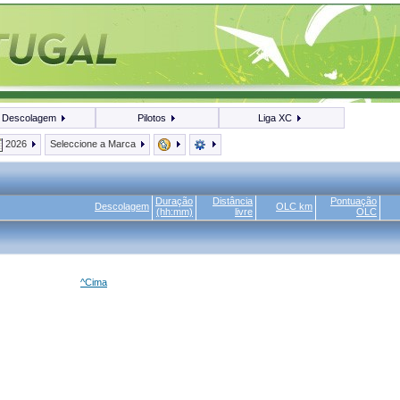
Descolagem
Pilotos
Liga XC
2026
Seleccione a Marca
Duração
Distância
Pontuação
Descolagem
OLC km
(hh:mm)
livre
OLC
^Cima