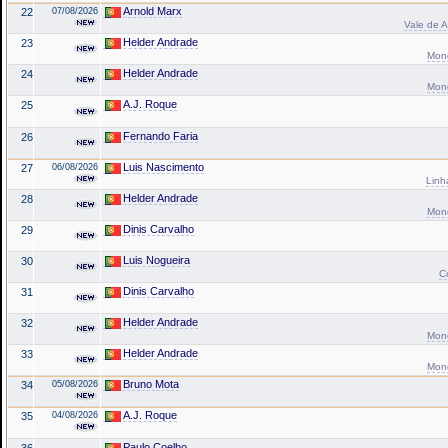
Arnold Marx
22
07/08/2026
Vale de A
Helder Andrade
23
Mond
Helder Andrade
24
Mond
A.J. Roque
25
Fernando Faria
26
Luis Nascimento
27
06/08/2026
Linh
Helder Andrade
28
Mond
Dinis Carvalho
29
Luis Nogueira
30
C
Dinis Carvalho
31
Helder Andrade
32
Mond
Helder Andrade
33
Mond
Bruno Mota
34
05/08/2026
A.J. Roque
35
04/08/2026
Paulo Coelho
36