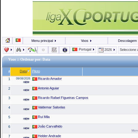
Menu principal
Voos
Descolagem
Portugal
2026
Seleccione
Voos
:: Ordenar por: Data
Data
Piloto
#
Ricardo Amador
1
09/08/2026
Antonio Aguiar
2
Ricardo Rafael Figueiras Campos
3
Valdemar Salselas
4
Rui Mila
5
João Carvalhido
6
Mond
Helder Andrade
7