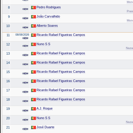
Mond
Pedro Rodrigues
8
Prai
João Carvalhido
9
Mond
Alberto Soares
10
Ricardo Rafael Figueiras Campos
11
08/08/2026
Nuno S S
12
Naza
Ricardo Rafael Figueiras Campos
13
Ricardo Rafael Figueiras Campos
14
Ricardo Rafael Figueiras Campos
15
Ricardo Rafael Figueiras Campos
16
Ricardo Rafael Figueiras Campos
17
Ricardo Rafael Figueiras Campos
18
A.J. Roque
19
Nuno S S
20
Naza
José Duarte
21