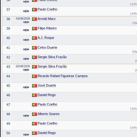
Linh
Paulo Coelho
37
Linh
Arnold Marx
38
03/08/2026
Vil
Filipe Ribeiro
39
A.J. Roque
40
Celso Duarte
41
Vil
Sergio Silva Frazão
42
P
Sergio Silva Frazão
43
02/08/2026
P
Ricardo Rafael Figueiras Campos
44
José Duarte
45
Daniel Rego
46
Paulo Coelho
47
Linh
Alberto Soares
48
Paulo Coelho
49
Linh
Daniel Rego
50