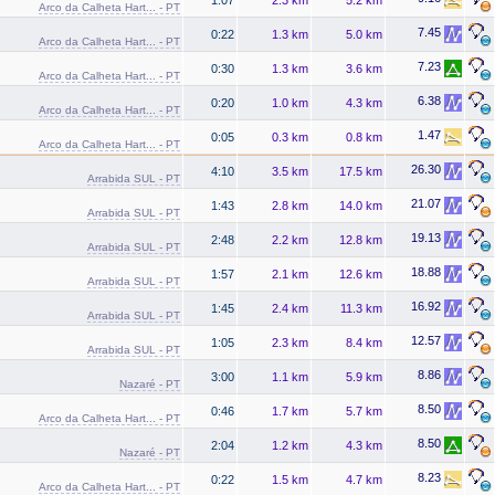
Arco da Calheta Hart... - PT
7.45
0:22
1.3 km
5.0 km
Arco da Calheta Hart... - PT
7.23
0:30
1.3 km
3.6 km
Arco da Calheta Hart... - PT
6.38
0:20
1.0 km
4.3 km
Arco da Calheta Hart... - PT
1.47
0:05
0.3 km
0.8 km
Arco da Calheta Hart... - PT
26.30
4:10
3.5 km
17.5 km
Arrabida SUL - PT
21.07
1:43
2.8 km
14.0 km
Arrabida SUL - PT
19.13
2:48
2.2 km
12.8 km
Arrabida SUL - PT
18.88
1:57
2.1 km
12.6 km
Arrabida SUL - PT
16.92
1:45
2.4 km
11.3 km
Arrabida SUL - PT
12.57
1:05
2.3 km
8.4 km
Arrabida SUL - PT
8.86
3:00
1.1 km
5.9 km
Nazaré - PT
8.50
0:46
1.7 km
5.7 km
Arco da Calheta Hart... - PT
8.50
2:04
1.2 km
4.3 km
Nazaré - PT
8.23
0:22
1.5 km
4.7 km
Arco da Calheta Hart... - PT