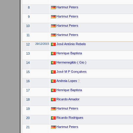
Hartmut Peters
8
Hartmut Peters
9
Hartmut Peters
10
Hartmut Peters
11
José António Rebelo
12
29/12/2015
Henrique Baptista
13
Hermenegildo ( Gio )
14
José M P Gonçalves
15
Andreia Lopes
16
Henrique Baptista
17
Ricardo Amador
18
Hartmut Peters
19
Ricardo Rodrigues
20
Hartmut Peters
21