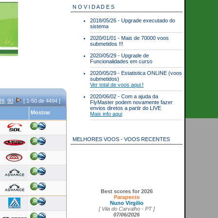
N O V I D A D E S
2018/05/26 - Upgrade executado do
sistema
2020/01/01 - Mais de 70000 voos
submetidos !!!
2020/05/29 - Upgrade de
Funcionalidades em curso
2020/05/29 - Estatistica ONLINE (voos
submetidos)
Ver total de voos aqui !
2020/06/02 - Com a ajuda da
89
,
90
[ 1-50 de 4494 ]
FlyMaster podem novamente fazer
envios diretos a partir do LIVE
Mostrar
Mais info aqui
MELHORES VOOS - VOOS RECENTES
Best scores for 2026
Parapente
Nuno Virgilio
[ Vila do Carvalho - PT ]
07/06/2026
Duração: 6:28