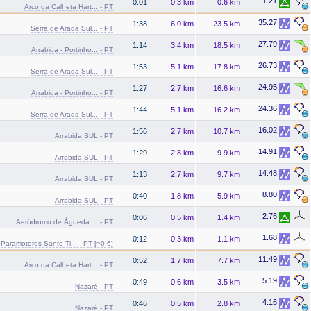
1.21
0:01
0.3 km
0.6 km
Arco da Calheta Hart... - PT
35.27
1:38
6.0 km
23.5 km
Serra de Arada Sul... - PT
27.79
1:14
3.4 km
18.5 km
Arrabida - Portinho... - PT
26.73
1:53
5.1 km
17.8 km
Serra de Arada Sul... - PT
24.95
1:27
2.7 km
16.6 km
Arrabida - Portinho... - PT
24.36
1:44
5.1 km
16.2 km
Serra de Arada Sul... - PT
16.02
1:56
2.7 km
10.7 km
Arrabida SUL - PT
14.91
1:29
2.8 km
9.9 km
Arrabida SUL - PT
14.48
1:13
2.7 km
9.7 km
Arrabida SUL - PT
8.80
0:40
1.8 km
5.9 km
Arrabida SUL - PT
2.76
0:06
0.5 km
1.4 km
Aeródromo de Águeda ... - PT
1.68
0:12
0.3 km
1.1 km
Paramotores Santo Ti... - PT [~0.6]
11.49
0:52
1.7 km
7.7 km
Arco da Calheta Hart... - PT
5.19
0:49
0.6 km
3.5 km
Nazaré - PT
4.16
0:46
0.5 km
2.8 km
Nazaré - PT