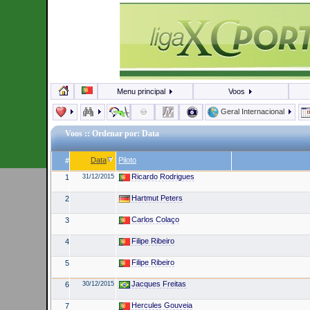
Menu principal
Voos
Geral Internacional
Voos
:: Ordenar por: Data
Data
Piloto
#
Ricardo Rodrigues
1
31/12/2015
Hartmut Peters
2
Carlos Colaço
3
Filipe Ribeiro
4
Filipe Ribeiro
5
Jacques Freitas
6
30/12/2015
Hercules Gouveia
7