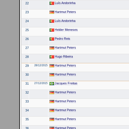
Luís Andorinha
22
Hartmut Peters
23
Luís Andorinha
24
Helder Meneses
25
Pedro Reis
26
Hartmut Peters
27
Hugo Ribeira
28
Hartmut Peters
29
28/12/2015
Hartmut Peters
30
Jacques Freitas
31
27/12/2015
Hartmut Peters
32
Hartmut Peters
33
Hartmut Peters
34
Hartmut Peters
35
Hartmut Peters
36