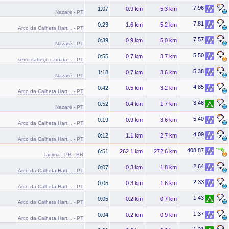
7.96
1:07
0.9 km
5.3 km
Nazaré - PT
7.81
0:23
1.6 km
5.2 km
Arco da Calheta Hart... - PT
7.57
0:39
0.9 km
5.0 km
Nazaré - PT
5.50
0:55
0.7 km
3.7 km
serro cabeço camara... - PT
5.38
1:18
0.7 km
3.6 km
Nazaré - PT
4.85
0:42
0.5 km
3.2 km
Arco da Calheta Hart... - PT
3.46
0:52
0.4 km
1.7 km
Nazaré - PT
5.40
0:19
0.9 km
3.6 km
Arco da Calheta Hart... - PT
4.09
0:12
1.1 km
2.7 km
Arco da Calheta Hart... - PT
408.87
6:51
262.1 km
272.6 km
Tacima - PB - BR
2.64
0:07
0.3 km
1.8 km
Arco da Calheta Hart... - PT
2.33
0:05
0.3 km
1.6 km
Arco da Calheta Hart... - PT
1.43
0:05
0.2 km
0.7 km
Arco da Calheta Hart... - PT
1.37
0:04
0.2 km
0.9 km
Arco da Calheta Hart... - PT