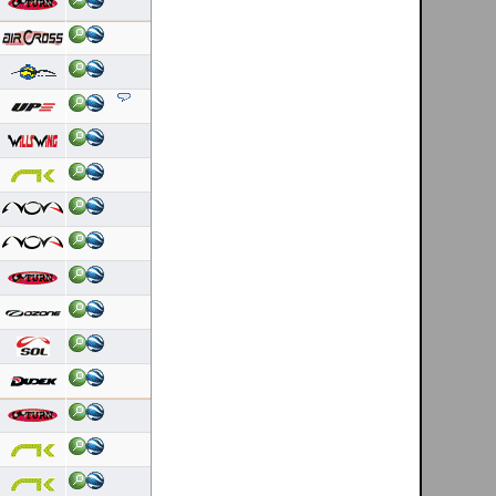
Duração: 0:46
Pontuação OLC:14.24
Helder Andrade
[ Mondim de Basto - PT ]
06/08/2026
Duração: 0:29
Pontuação OLC:4.73
DanielFolhas
[ El Pitolero - ES ]
06/08/2026
Duração: 6:30
Pontuação OLC:187.34
Luis Nogueira
[ Costa de lavos - PT ]
06/08/2026
Duração: 1:42
Pontuação OLC:5.09
Helder Andrade
[ Mondim de Basto - PT ]
06/08/2026
Duração: 0:23
Pontuação OLC:3.71
Bruno Mota
[ Caldelas - PT ]
05/08/2026
Duração: 3:43
Pontuação OLC:127.93
Links we like