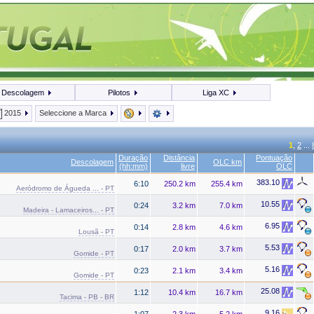
Descolagem
Pilotos
Liga XC
2015
Seleccione a Marca
1
,
2
...
Duração
Distância
Pontuação
Descolagem
OLC km
(hh:mm)
livre
OLC
383.10
6:10
250.2 km
255.4 km
Aeródromo de Águeda ... - PT
10.55
0:24
3.2 km
7.0 km
Madeira - Lamaceiros... - PT
6.95
0:14
2.8 km
4.6 km
Lousã - PT
5.53
0:17
2.0 km
3.7 km
Gomide - PT
5.16
0:23
2.1 km
3.4 km
Gomide - PT
25.08
1:12
10.4 km
16.7 km
Tacima - PB - BR
9.16
1:07
2.3 km
5.2 km