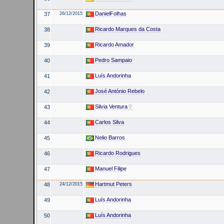
DanielFolhas
37
26/12/2015
Ricardo Marques da Costa
38
Ricardo Amador
39
Pedro Sampaio
40
Luís Andorinha
41
José António Rebelo
42
Silvia Ventura
43
Carlos Silva
44
Nelio Barros
45
Ricardo Rodrigues
46
Manuel Filipe
47
Hartmut Peters
48
24/12/2015
Luís Andorinha
49
Luís Andorinha
50