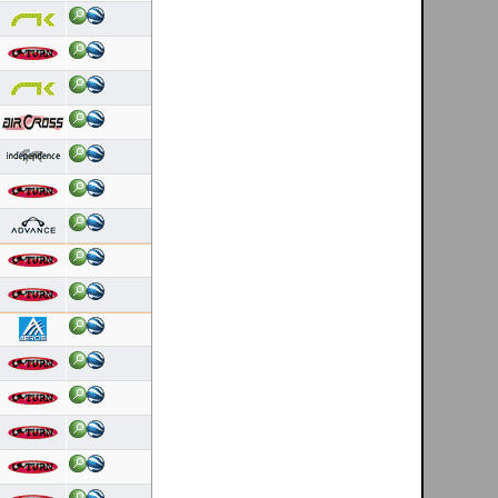
Latest 10 flights
Arnold Marx
[ Vale de Amoreira - Manteigas - PT ]
07/08/2026
Duração: 1:28
Pontuação OLC:36.25
Dinis Carvalho
[ Cerdal - PT ]
06/08/2026
Duração: 0:17
Pontuação OLC:5.00
Dinis Carvalho
[ Cerdal - PT ]
06/08/2026
Duração: 0:44
Pontuação OLC:6.89
Helder Andrade
[ Mondim de Basto - PT ]
06/08/2026
Duração: 0:27
Pontuação OLC:13.97
Luis Nascimento
[ Linhares da Beira - PT ]
06/08/2026