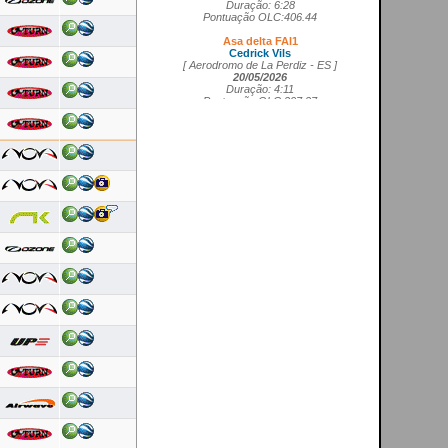
Pontuação OLC:406.44
Asa delta FAI1
Cedrick Vils
[ Aerodromo de La Perdiz - ES ]
20/05/2026
Duração: 4:11
Pontuação OLC:207.27
Asa rígida FAI5
Ricardo Marques da Costa
[ Aerodromo de Lillo - ES ]
21/05/2026
Duração: 3:50
Pontuação OLC:217.19
Planador
Rui Tomé
[ LGC - GB ]
26/04/2026
Duração: 0:26
Pontuação OLC:0.51
Paramotor
Ricardo Rafael Figueiras Campos
[ Povoa de Varzim - PT ]
21/02/2026
Duração: 3:45
Pontuação OLC:275.25
VOOS RECENTES