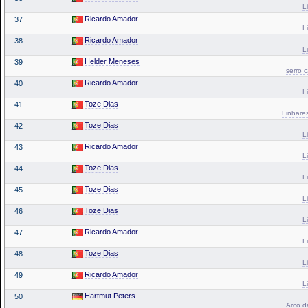
L
Ricardo Amador
37
L
Ricardo Amador
38
L
Helder Meneses
39
serro 
Ricardo Amador
40
L
Toze Dias
41
Linhares
Toze Dias
42
L
Ricardo Amador
43
L
Toze Dias
44
L
Toze Dias
45
L
Toze Dias
46
L
Ricardo Amador
47
L
Toze Dias
48
L
Ricardo Amador
49
L
Hartmut Peters
50
Arco da