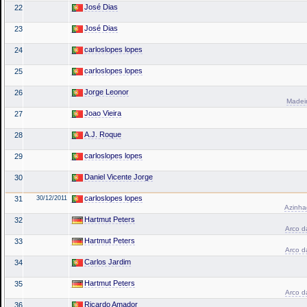
José Dias
22
José Dias
23
carloslopes lopes
24
carloslopes lopes
25
Jorge Leonor
26
Madeir
Joao Vieira
27
A.J. Roque
28
carloslopes lopes
29
Daniel Vicente Jorge
30
carloslopes lopes
31
30/12/2011
Azinhag
Hartmut Peters
32
Arco da
Hartmut Peters
33
Arco da
Carlos Jardim
34
Hartmut Peters
35
Arco da
Ricardo Amador
36