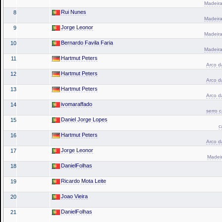
Madeira
Rui Nunes
8
Madeira
Jorge Leonor
9
Madeira
Bernardo Favila Faria
10
Madeira
Hartmut Peters
11
Arco da
Hartmut Peters
12
Arco da
Hartmut Peters
13
Arco da
ivomaraffado
14
serro 
Daniel Jorge Lopes
15
c
Hartmut Peters
16
Arco da
Jorge Leonor
17
Madeir
DanielFolhas
18
Ricardo Mota Leite
19
Joao Vieira
20
DanielFolhas
21