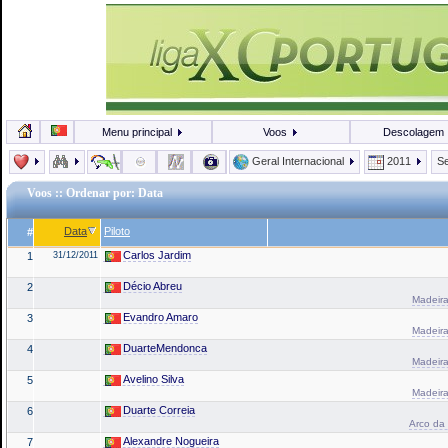
Menu principal
Voos
Descolagem
Geral Internacional
2011
Se
Voos
:: Ordenar por: Data
Data
Piloto
#
Carlos Jardim
1
31/12/2011
Décio Abreu
2
Madeira
Evandro Amaro
3
Madeira
DuarteMendonca
4
Madeira
Avelino Silva
5
Madeira
Duarte Correia
6
Arco da 
Alexandre Nogueira
7