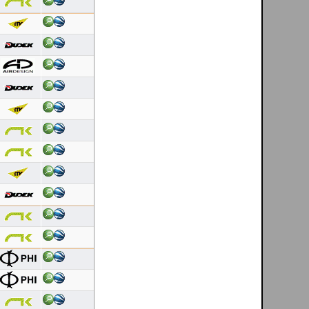
[ El Pitolero - ES ]
07/08/2026
Duração: 5:27
Pontuação OLC:171.62
Helder Andrade
[ Mondim de Basto - PT ]
07/08/2026
Duração: 0:42
Pontuação OLC:9.07
Dinis Carvalho
[ Cerdal - PT ]
06/08/2026
Duração: 0:17
Pontuação OLC:5.00
Dinis Carvalho
[ Cerdal - PT ]
06/08/2026
Duração: 0:44
Pontuação OLC:6.89
Helder Andrade
[ Mondim de Basto - PT ]
06/08/2026
Duração: 0:27
Pontuação OLC:13.97
Luis Nascimento
[ Linhares da Beira - PT ]
06/08/2026
Duração: 0:46
Pontuação OLC:14.24
Helder Andrade
[ Mondim de Basto - PT ]
06/08/2026