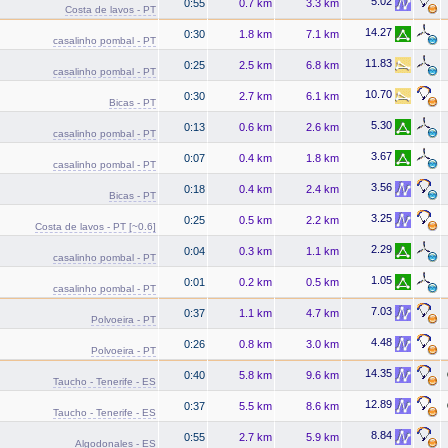
5.02
0:55
0.7 km
3.3 km
Costa de lavos - PT
14.27
0:30
1.8 km
7.1 km
casalinho pombal - PT
11.83
0:25
2.5 km
6.8 km
casalinho pombal - PT
10.70
0:30
2.7 km
6.1 km
Bicas - PT
5.30
0:13
0.6 km
2.6 km
casalinho pombal - PT
3.67
0:07
0.4 km
1.8 km
casalinho pombal - PT
3.56
0:18
0.4 km
2.4 km
Bicas - PT
3.25
0:25
0.5 km
2.2 km
Costa de lavos - PT [~0.6]
2.29
0:04
0.3 km
1.1 km
casalinho pombal - PT
1.05
0:01
0.2 km
0.5 km
casalinho pombal - PT
7.03
0:37
1.1 km
4.7 km
Polvoeira - PT
4.48
0:26
0.8 km
3.0 km
Polvoeira - PT
14.35
0:40
5.8 km
9.6 km
Taucho - Tenerife - ES
12.89
0:37
5.5 km
8.6 km
Taucho - Tenerife - ES
8.84
0:55
2.7 km
5.9 km
Algodonales - ES