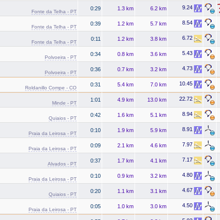
9.24
0:29
1.3 km
6.2 km
Fonte da Telha - PT
8.54
0:39
1.2 km
5.7 km
Fonte da Telha - PT
6.72
0:11
1.2 km
3.8 km
Fonte da Telha - PT
5.43
0:34
0.8 km
3.6 km
Polvoeira - PT
4.73
0:36
0.7 km
3.2 km
Polvoeira - PT
10.45
0:31
5.4 km
7.0 km
Roldanillo Compe - CO
22.72
1:01
4.9 km
13.0 km
Minde - PT
8.94
0:42
1.6 km
5.1 km
Quiaios - PT
8.91
0:10
1.9 km
5.9 km
Praia da Leirosa - PT
7.97
0:09
2.1 km
4.6 km
Praia da Leirosa - PT
7.17
0:37
1.7 km
4.1 km
Alvados - PT
4.80
0:10
0.9 km
3.2 km
Praia da Leirosa - PT
4.67
0:20
1.1 km
3.1 km
Quiaios - PT
4.50
0:05
1.0 km
3.0 km
Praia da Leirosa - PT