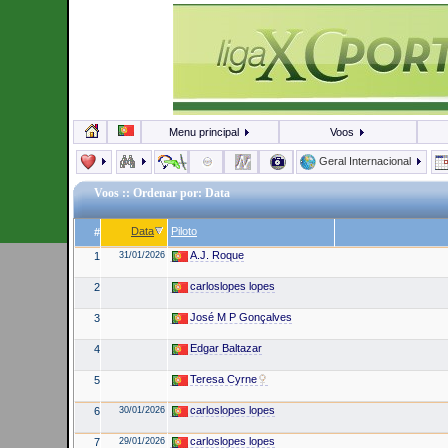
Menu principal
Voos
Geral Internacional
Voos
:: Ordenar por: Data
Data
Piloto
#
A.J. Roque
1
31/01/2026
carloslopes lopes
2
José M P Gonçalves
3
Edgar Baltazar
4
Teresa Cyrne
5
carloslopes lopes
6
30/01/2026
carloslopes lopes
7
29/01/2026