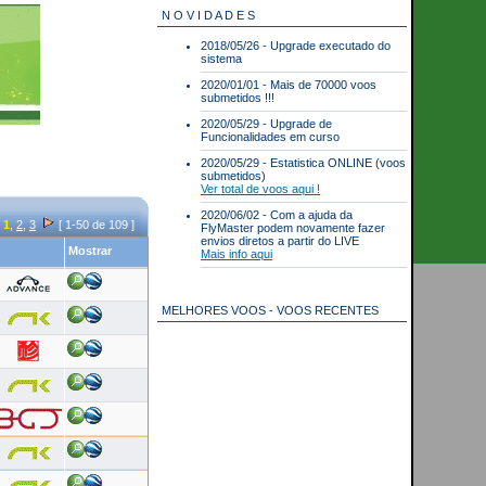
N O V I D A D E S
2018/05/26 - Upgrade executado do
sistema
2020/01/01 - Mais de 70000 voos
submetidos !!!
2020/05/29 - Upgrade de
Funcionalidades em curso
2020/05/29 - Estatistica ONLINE (voos
submetidos)
Ver total de voos aqui !
2020/06/02 - Com a ajuda da
1
,
2
,
3
[ 1-50 de 109 ]
FlyMaster podem novamente fazer
envios diretos a partir do LIVE
Mostrar
Mais info aqui
MELHORES VOOS - VOOS RECENTES
Best scores for 2026