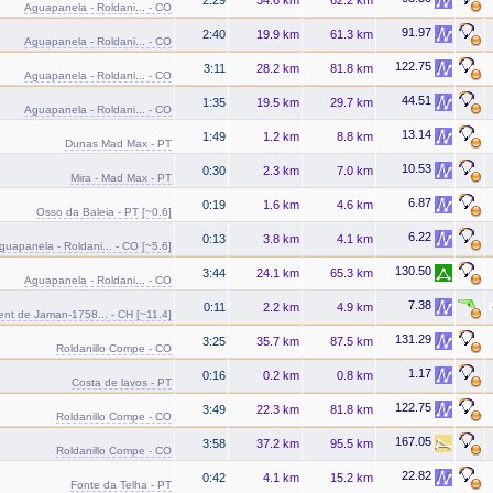
Aguapanela - Roldani... - CO
91.97
2:40
19.9 km
61.3 km
Aguapanela - Roldani... - CO
122.75
3:11
28.2 km
81.8 km
Aguapanela - Roldani... - CO
44.51
1:35
19.5 km
29.7 km
Aguapanela - Roldani... - CO
13.14
1:49
1.2 km
8.8 km
Dunas Mad Max - PT
10.53
0:30
2.3 km
7.0 km
Mira - Mad Max - PT
6.87
0:19
1.6 km
4.6 km
Osso da Baleia - PT [~0.6]
6.22
0:13
3.8 km
4.1 km
guapanela - Roldani... - CO [~5.6]
130.50
3:44
24.1 km
65.3 km
Aguapanela - Roldani... - CO
7.38
0:11
2.2 km
4.9 km
ent de Jaman-1758... - CH [~11.4]
131.29
3:25
35.7 km
87.5 km
Roldanillo Compe - CO
1.17
0:16
0.2 km
0.8 km
Costa de lavos - PT
122.75
3:49
22.3 km
81.8 km
Roldanillo Compe - CO
167.05
3:58
37.2 km
95.5 km
Roldanillo Compe - CO
22.82
0:42
4.1 km
15.2 km
Fonte da Telha - PT