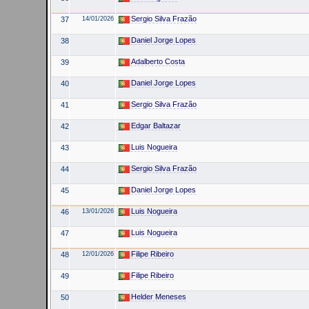
Sergio Silva Frazão
37
14/01/2026
Daniel Jorge Lopes
38
Adalberto Costa
39
Daniel Jorge Lopes
40
Sergio Silva Frazão
41
Edgar Baltazar
42
Luis Nogueira
43
Sergio Silva Frazão
44
Daniel Jorge Lopes
45
Luis Nogueira
46
13/01/2026
Luis Nogueira
47
Filipe Ribeiro
48
12/01/2026
Filipe Ribeiro
49
Helder Meneses
50