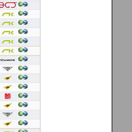
Latest 10 flights
Arnold Marx
[ Vale de Amoreira - Manteigas - PT ]
07/08/2026
Duração: 1:28
Pontuação OLC:36.25
Helder Andrade
[ Mondim de Basto - PT ]
07/08/2026
Duração: 0:25
Pontuação OLC:9.87
Fernando Faria
[ Cerdal - PT ]
07/08/2026
Duração: 0:31
Pontuação OLC:4.57
DanielFolhas