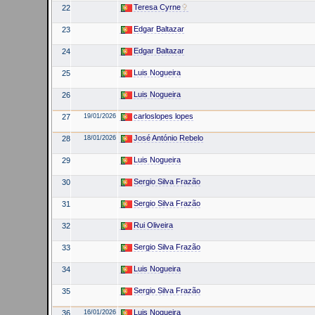
Teresa Cyrne
22
Edgar Baltazar
23
Edgar Baltazar
24
Luis Nogueira
25
Luis Nogueira
26
carloslopes lopes
27
19/01/2026
José António Rebelo
28
18/01/2026
Luis Nogueira
29
Sergio Silva Frazão
30
Sergio Silva Frazão
31
Rui Oliveira
32
Sergio Silva Frazão
33
Luis Nogueira
34
Sergio Silva Frazão
35
Luis Nogueira
36
16/01/2026