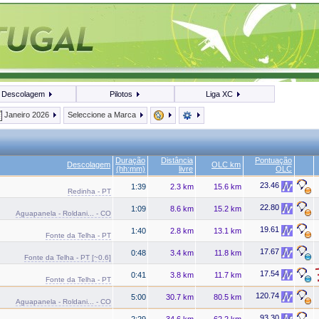
Descolagem
Pilotos
Liga XC
Janeiro 2026
Seleccione a Marca
Duração
Distância
Pontuação
Descolagem
OLC km
(hh:mm)
livre
OLC
23.46
1:39
2.3 km
15.6 km
Redinha - PT
22.80
1:09
8.6 km
15.2 km
Aguapanela - Roldani... - CO
19.61
1:40
2.8 km
13.1 km
Fonte da Telha - PT
17.67
0:48
3.4 km
11.8 km
Fonte da Telha - PT [~0.6]
17.54
0:41
3.8 km
11.7 km
Fonte da Telha - PT
120.74
5:00
30.7 km
80.5 km
Aguapanela - Roldani... - CO
93.30
2:29
34.6 km
62.2 km