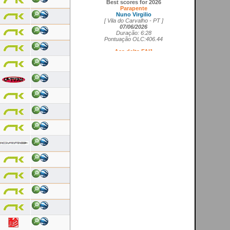
Parapente
Nuno Virgilio
[ Vila do Carvalho - PT ]
07/06/2026
Duração: 6:28
Pontuação OLC:406.44
Asa delta FAI1
Cedrick Vils
[ Aerodromo de La Perdiz - ES ]
20/05/2026
Duração: 4:11
Pontuação OLC:207.27
Asa rígida FAI5
Ricardo Marques da Costa
[ Aerodromo de Lillo - ES ]
21/05/2026
Duração: 3:50
Pontuação OLC:217.19
Planador
Rui Tomé
[ LGC - GB ]
26/04/2026
Duração: 0:26
Pontuação OLC:0.51
Paramotor
Ricardo Rafael Figueiras Campos
[ Povoa de Varzim - PT ]
21/02/2026
Duração: 3:45
Pontuação OLC:275.25
VOOS RECENTES