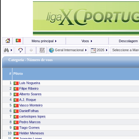
Menu principal
Voos
Descolagem
Geral Internacional
2026
Seleccione a Ma
Categoria - Número de voos
#
Piloto
1
Luis Nogueira
2
Filipe Ribeiro
3
Alberto Soares
4
A.J. Roque
5
Vasco Monteiro
6
DanielFolhas
7
carloslopes lopes
8
Pedro Marcos
9
Tiago Gomes
10
Helder Meneses
11
Joaquim Lopes