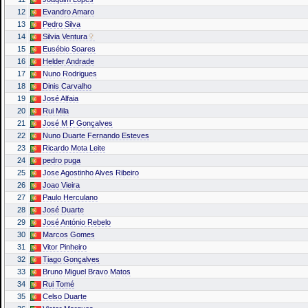
12
Evandro Amaro
13
Pedro Silva
14
Silvia Ventura
15
Eusébio Soares
16
Helder Andrade
17
Nuno Rodrigues
18
Dinis Carvalho
19
José Alfaia
20
Rui Mila
21
José M P Gonçalves
22
Nuno Duarte Fernando Esteves
23
Ricardo Mota Leite
24
pedro puga
25
Jose Agostinho Alves Ribeiro
26
Joao Vieira
27
Paulo Herculano
28
José Duarte
29
José António Rebelo
30
Marcos Gomes
31
Vitor Pinheiro
32
Tiago Gonçalves
33
Bruno Miguel Bravo Matos
34
Rui Tomé
35
Celso Duarte