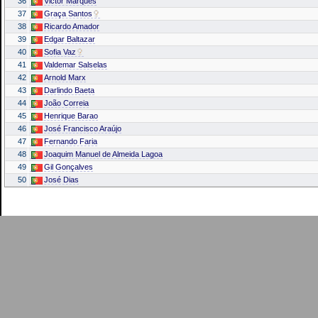
36
Victor Marques
37
Graça Santos
38
Ricardo Amador
39
Edgar Baltazar
40
Sofia Vaz
41
Valdemar Salselas
42
Arnold Marx
43
Darlindo Baeta
44
João Correia
45
Henrique Barao
46
José Francisco Araújo
47
Fernando Faria
48
Joaquim Manuel de Almeida Lagoa
49
Gil Gonçalves
50
José Dias