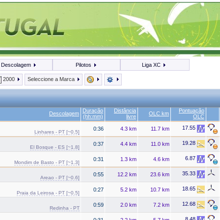
Descolagem
Pilotos
Liga XC
2000
Seleccione a Marca
Duração
Distância
Pontuação
Descolagem
OLC km
(hh:mm)
livre
OLC
17.55
0:36
4.3 km
11.7 km
Linhares - PT [~0.5]
19.28
0:37
4.4 km
11.0 km
El Bosque - ES [~1.8]
6.87
0:31
1.3 km
4.6 km
Mondim de Basto - PT [~1.3]
35.33
0:55
12.2 km
23.6 km
Areao - PT [~0.6]
18.65
0:27
5.2 km
10.7 km
Praia da Leirosa - PT [~0.5]
12.68
0:59
2.0 km
7.2 km
Redinha - PT
8.48
0:31
2.2 km
5.7 km