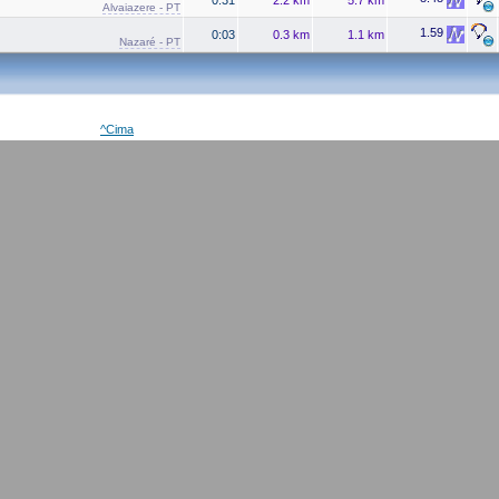
Alvaiazere - PT
1.59
0:03
0.3 km
1.1 km
Nazaré - PT
^Cima