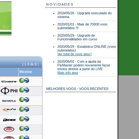
N O V I D A D E S
2018/05/26 - Upgrade executado do
sistema
2020/01/01 - Mais de 70000 voos
submetidos !!!
2020/05/29 - Upgrade de
Funcionalidades em curso
2020/05/29 - Estatistica ONLINE (voos
submetidos)
Ver total de voos aqui !
2020/06/02 - Com a ajuda da
[ 1-8 de 8 ]
FlyMaster podem novamente fazer
envios diretos a partir do LIVE
Mostrar
Mais info aqui
MELHORES VOOS - VOOS RECENTES