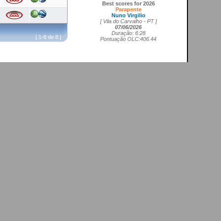
Best scores for 2026
Parapente
Nuno Virgilio
[ Vila do Carvalho - PT ]
07/06/2026
Duração: 6:28
Pontuação OLC:406.44
[ 1-8 de 8 ]
Asa delta FAI1
Cedrick Vils
[ Aerodromo de La Perdiz - ES ]
20/05/2026
Duração: 4:11
Pontuação OLC:207.27
Asa rígida FAI5
Ricardo Marques da Costa
[ Aerodromo de Lillo - ES ]
21/05/2026
Duração: 3:50
Pontuação OLC:217.19
Planador
Rui Tomé
[ LGC - GB ]
26/04/2026
Duração: 0:26
Pontuação OLC:0.51
Paramotor
Ricardo Rafael Figueiras Campos
[ Povoa de Varzim - PT ]
21/02/2026
Duração: 3:45
Pontuação OLC:275.25