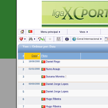
Menu principal
Voos
Geral Internacional
Voos
:: Ordenar por: Data
Data
Piloto
#
Daniel Rego
1
18/06/2000
Nuno Araujo
2
01/01/2000
Susana Moreira
3
Daniel Jorge Lopes
4
00/00/2000
Daniel Jorge Lopes
5
Hugo Ribeira
6
Hugo Ribeira
7