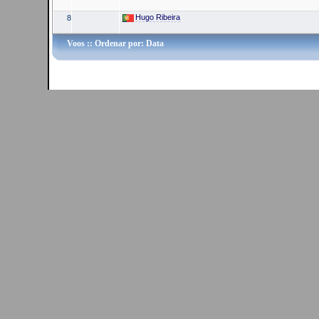
Hugo Ribeira
8
Voos
:: Ordenar por: Data