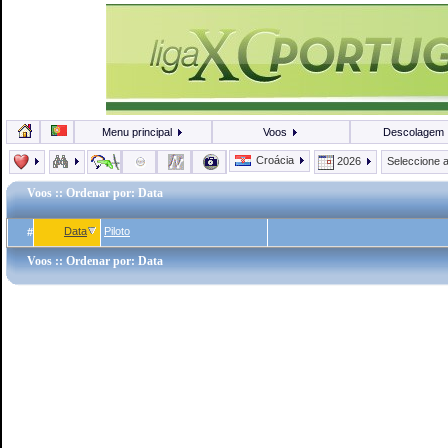
Menu principal
Voos
Descolagem
Croácia
2026
Seleccione 
Voos
:: Ordenar por: Data
Data
Piloto
#
Voos
:: Ordenar por: Data