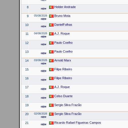
Helder Andrade
8
Bruno Mota
9
05/08/2026
DanielFolhas
10
A.J. Roque
11
04/08/2026
Paulo Coelho
12
Paulo Coelho
13
Arnold Marx
14
03/08/2026
Filipe Ribeiro
15
Filipe Ribeiro
16
A.J. Roque
17
Celso Duarte
18
Sergio Silva Frazão
19
Sergio Silva Frazão
20
02/08/2026
Ricardo Rafael Figueiras Campos
21