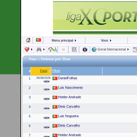
Menu principal
Voos
Geral Internacional
Voos
:: Ordenar por: Data
Data
Piloto
#
DanielFolhas
1
06/08/2026
Luis Nascimento
2
Helder Andrade
3
Dinis Carvalho
4
Luis Nogueira
5
Dinis Carvalho
6
Helder Andrade
7