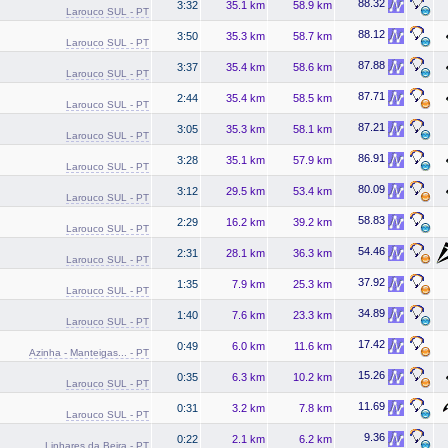
88.32
3:32
35.1 km
58.9 km
Larouco SUL - PT
88.12
3:50
35.3 km
58.7 km
Larouco SUL - PT
87.88
3:37
35.4 km
58.6 km
Larouco SUL - PT
87.71
2:44
35.4 km
58.5 km
Larouco SUL - PT
87.21
3:05
35.3 km
58.1 km
Larouco SUL - PT
86.91
3:28
35.1 km
57.9 km
Larouco SUL - PT
80.09
3:12
29.5 km
53.4 km
Larouco SUL - PT
58.83
2:29
16.2 km
39.2 km
Larouco SUL - PT
54.46
2:31
28.1 km
36.3 km
Larouco SUL - PT
37.92
1:35
7.9 km
25.3 km
Larouco SUL - PT
34.89
1:40
7.6 km
23.3 km
Larouco SUL - PT
17.42
0:49
6.0 km
11.6 km
Azinha - Manteigas... - PT
15.26
0:35
6.3 km
10.2 km
Larouco SUL - PT
11.69
0:31
3.2 km
7.8 km
Larouco SUL - PT
9.36
0:22
2.1 km
6.2 km
Linhares da Beira - PT