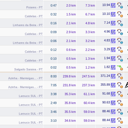
10.94
0:47
2.0 km
7.3 km
Poiares - PT
10.10
0:32
1.5 km
6.7 km
Caldelas - PT
7.14
0:16
2.1 km
4.8 km
Linhares da Beira - PT
4.96
0:09
2.9 km
3.3 km
Caldelas - PT
4.83
0:06
2.1 km
3.2 km
Linhares da Beira - PT
3.29
0:12
0.6 km
2.2 km
Caldelas - PT
1.94
0:10
0.5 km
1.3 km
Caldelas - PT
1.82
0:02
0.5 km
1.2 km
Salgado Saraiva - PT
371.24
8:00
239.8 km
247.5 km
Azinha - Manteigas... - PT
355.89
7:05
231.8 km
237.3 km
Azinha - Manteigas... - PT
91.68
3:38
35.3 km
61.1 km
Larouco SUL - PT
90.63
2:49
35.8 km
60.4 km
Larouco SUL - PT
88.46
3:46
35.5 km
59.0 km
Larouco SUL - PT
88.44
3:10
34.6 km
59.0 km
Larouco SUL - PT