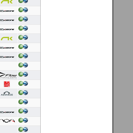
06/08/2026
Duração: 0:46
Pontuação OLC:14.24
Helder Andrade
[ Mondim de Basto - PT ]
06/08/2026
Duração: 0:29
Pontuação OLC:4.73
DanielFolhas
[ El Pitolero - ES ]
06/08/2026
Duração: 6:30
Pontuação OLC:187.34
Luis Nogueira
[ Costa de lavos - PT ]
06/08/2026
Duração: 1:42
Pontuação OLC:5.09
Helder Andrade
[ Mondim de Basto - PT ]
06/08/2026
Duração: 0:23
Pontuação OLC:3.71
Bruno Mota
[ Caldelas - PT ]
05/08/2026
Duração: 3:43
Pontuação OLC:127.93
DanielFolhas
[ El Pitolero - ES ]
05/08/2026