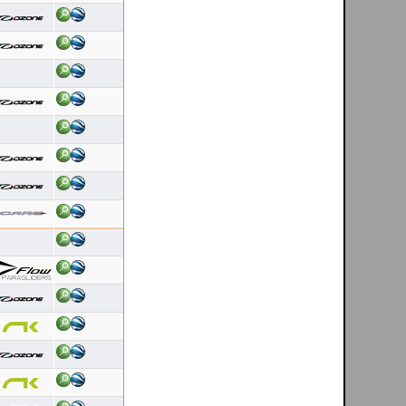
Latest 10 flights
Dinis Carvalho
[ Cerdal - PT ]
06/08/2026
Duração: 0:17
Pontuação OLC:5.00
Dinis Carvalho
[ Cerdal - PT ]
06/08/2026
Duração: 0:44
Pontuação OLC:6.89
Helder Andrade
[ Mondim de Basto - PT ]
06/08/2026
Duração: 0:27
Pontuação OLC:13.97
Luis Nascimento
[ Linhares da Beira - PT ]