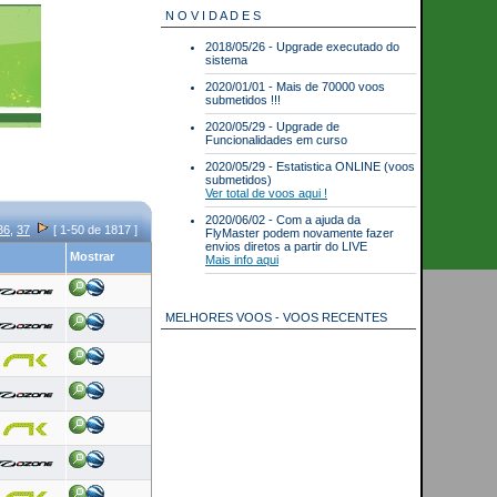
N O V I D A D E S
2018/05/26 - Upgrade executado do
sistema
2020/01/01 - Mais de 70000 voos
submetidos !!!
2020/05/29 - Upgrade de
Funcionalidades em curso
2020/05/29 - Estatistica ONLINE (voos
submetidos)
Ver total de voos aqui !
2020/06/02 - Com a ajuda da
36
,
37
[ 1-50 de 1817 ]
FlyMaster podem novamente fazer
envios diretos a partir do LIVE
Mostrar
Mais info aqui
MELHORES VOOS - VOOS RECENTES
Best scores for 2026