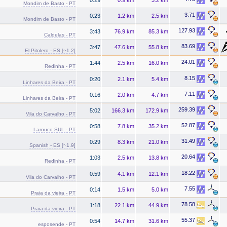
Mondim de Basto - PT
3.71
0:23
1.2 km
2.5 km
Mondim de Basto - PT
127.93
3:43
76.9 km
85.3 km
Caldelas - PT
83.69
3:47
47.6 km
55.8 km
El Pitolero - ES [~1.2]
24.01
1:44
2.5 km
16.0 km
Redinha - PT
8.15
0:20
2.1 km
5.4 km
Linhares da Beira - PT
7.11
0:16
2.0 km
4.7 km
Linhares da Beira - PT
259.39
5:02
166.3 km
172.9 km
Vila do Carvalho - PT
52.87
0:58
7.8 km
35.2 km
Larouco SUL - PT
31.49
0:29
8.3 km
21.0 km
Spanish - ES [~1.9]
20.64
1:03
2.5 km
13.8 km
Redinha - PT
18.22
0:59
4.1 km
12.1 km
Vila do Carvalho - PT
7.55
0:14
1.5 km
5.0 km
Praia da vieira - PT
78.58
1:18
22.1 km
44.9 km
Praia da vieira - PT
55.37
0:54
14.7 km
31.6 km
esposende - PT