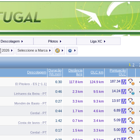
Descolagem
Pilotos
Liga XC
2026
Seleccione a Marca
1
,
2
...
Duração
Distância
Pontuação
Descolagem
OLC km
(hh:mm)
livre
OLC
187.34
6:30
117.8 km
124.9 km
El Pitolero - ES [~1.1]
14.24
0:46
2.3 km
9.5 km
Linhares da Beira - PT
13.97
0:27
3.3 km
9.3 km
Mondim de Basto - PT
6.89
0:44
1.7 km
4.6 km
Cerdal - PT
5.09
1:42
0.7 km
3.4 km
Costa de lavos - PT
5.00
0:17
1.5 km
3.3 km
Cerdal - PT
4.73
0:29
0.9 km
3.2 km