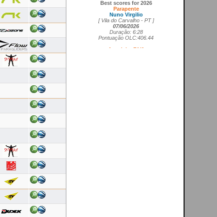
Parapente
Nuno Virgilio
[ Vila do Carvalho - PT ]
07/06/2026
Duração: 6:28
Pontuação OLC:406.44
Asa delta FAI1
Cedrick Vils
[ Aerodromo de La Perdiz - ES ]
20/05/2026
Duração: 4:11
Pontuação OLC:207.27
Asa rígida FAI5
Ricardo Marques da Costa
[ Aerodromo de Lillo - ES ]
21/05/2026
Duração: 3:50
Pontuação OLC:217.19
Planador
Rui Tomé
[ LGC - GB ]
26/04/2026
Duração: 0:26
Pontuação OLC:0.51
Paramotor
Ricardo Rafael Figueiras Campos
[ Povoa de Varzim - PT ]
21/02/2026
Duração: 3:45
Pontuação OLC:275.25
VOOS RECENTES