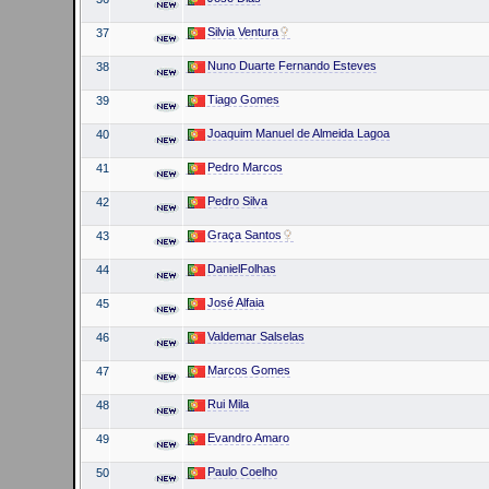
Silvia Ventura
37
Nuno Duarte Fernando Esteves
38
Tiago Gomes
39
Joaquim Manuel de Almeida Lagoa
40
Pedro Marcos
41
Pedro Silva
42
Graça Santos
43
DanielFolhas
44
José Alfaia
45
Valdemar Salselas
46
Marcos Gomes
47
Rui Mila
48
Evandro Amaro
49
Paulo Coelho
50