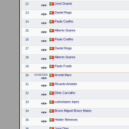
José Duarte
22
Daniel Rego
23
Paulo Coelho
24
Alberto Soares
25
Paulo Coelho
26
Daniel Rego
27
Alberto Soares
28
Paulo Frade
29
Arnold Marx
30
01/08/2026
Ricardo Amador
31
Dinis Carvalho
32
carloslopes lopes
33
Bruno Miguel Bravo Matos
34
Helder Meneses
35
José Dias
36