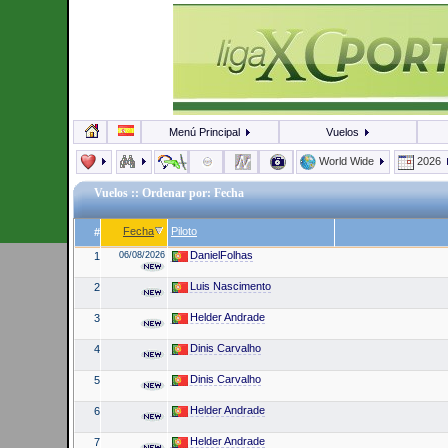
Menú Principal
Vuelos
World Wide
2026
Vuelos
:: Ordenar por: Fecha
Fecha
Piloto
#
DanielFolhas
1
06/08/2026
Luis Nascimento
2
Helder Andrade
3
Dinis Carvalho
4
Dinis Carvalho
5
Helder Andrade
6
Helder Andrade
7