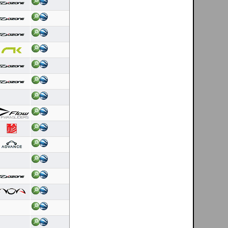
[ Linhares da Beira - PT ]
06/08/2026
Duración: 0:46
Puntaje OLC:14.24
Helder Andrade
[ Sra da Graça - Mondim de Basto - PT ]
06/08/2026
Duración: 0:29
Puntaje OLC:4.73
DanielFolhas
[ El Pitolero - ES ]
06/08/2026
Duración: 6:30
Puntaje OLC:187.34
Helder Andrade
[ Sra da Graça - Mondim de Basto - PT ]
06/08/2026
Duración: 0:23
Puntaje OLC:3.71
Bruno Mota
[ Caldelas - PT ]
05/08/2026
Duración: 3:43
Puntaje OLC:127.93
DanielFolhas
[ El Pitolero - ES ]
05/08/2026
Duración: 3:47
Puntaje OLC:83.69
A.J. Roque
[ Redinha - PT ]
04/08/2026