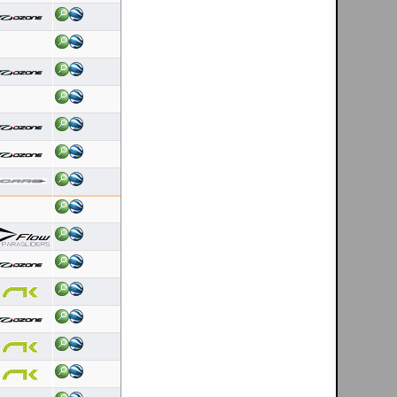
Latest 10 flights
Dinis Carvalho
[ Cerdal - PT ]
06/08/2026
Duración: 0:17
Puntaje OLC:5.00
Dinis Carvalho
[ Cerdal - PT ]
06/08/2026
Duración: 0:44
Puntaje OLC:6.89
Helder Andrade
[ Sra da Graça - Mondim de Basto - PT ]
06/08/2026
Duración: 0:27
Puntaje OLC:13.97
Luis Nascimento