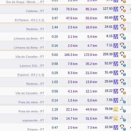
Sra da Graça - Mondi... - PT
127.93
3:43
76.9 km
85.3 km
Caldelas - PT
83.69
3:47
47.6 km
55.8 km
El Pitolero - ES [~1.2]
24.01
1:44
2.5 km
16.0 km
Redinha - PT
8.15
0:20
2.1 km
5.4 km
Linhares da Beira - PT
7.11
0:16
2.0 km
4.7 km
Linhares da Beira - PT
259.39
5:02
166.3 km
172.9 km
Vila do Carvalho - PT
52.87
0:58
7.8 km
35.2 km
Larouco SUL - PT
31.49
0:29
8.3 km
21.0 km
Espanol - ES [~1.9]
20.64
1:03
2.5 km
13.8 km
Redinha - PT
18.22
0:59
4.1 km
12.1 km
Vila do Carvalho - PT
7.55
0:14
1.5 km
5.0 km
Praia da vieira - PT
78.58
1:18
22.1 km
44.9 km
Praia da vieira - PT
55.37
0:54
14.7 km
31.6 km
esposende - PT
10.94
0:47
2.0 km
7.3 km
Poiares - PT