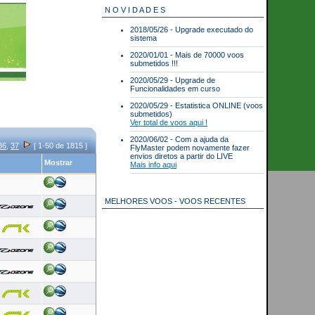
N O V I D A D E S
2018/05/26 - Upgrade executado do
sistema
2020/01/01 - Mais de 70000 voos
submetidos !!!
2020/05/29 - Upgrade de
Funcionalidades em curso
2020/05/29 - Estatistica ONLINE (voos
submetidos)
Ver total de voos aqui !
2020/06/02 - Com a ajuda da
36
,
37
[ 1-50 de 1815 ]
FlyMaster podem novamente fazer
envios diretos a partir do LIVE
Mostrar
Mais info aqui
MELHORES VOOS - VOOS RECENTES
Best scores for 2026