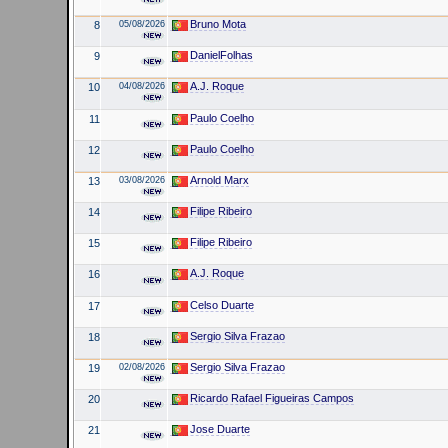
Bruno Mota
8
05/08/2026
DanielFolhas
9
A.J. Roque
10
04/08/2026
Paulo Coelho
11
Paulo Coelho
12
Arnold Marx
13
03/08/2026
Filipe Ribeiro
14
Filipe Ribeiro
15
A.J. Roque
16
Celso Duarte
17
Sergio Silva Frazao
18
Sergio Silva Frazao
19
02/08/2026
Ricardo Rafael Figueiras Campos
20
Jose Duarte
21