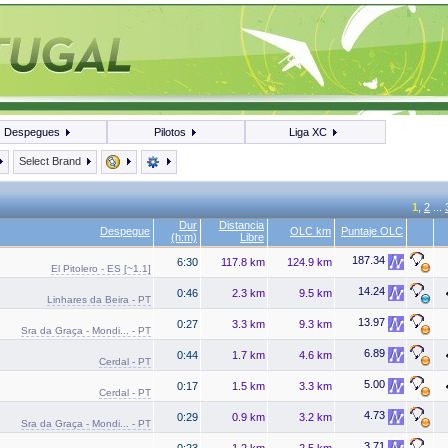
Despegues
Pilotos
Liga XC
Select Brand
1
,
2
...
Dur
Distancia
Despegue
OLC km
Puntaje OLC
(h:m)
Libre
187.34
6:30
117.8 km
124.9 km
El Pitolero - ES [~1.1]
14.24
0:46
2.3 km
9.5 km
Linhares da Beira - PT
13.97
0:27
3.3 km
9.3 km
Sra da Graça - Mondi... - PT
6.89
0:44
1.7 km
4.6 km
Cerdal - PT
5.00
0:17
1.5 km
3.3 km
Cerdal - PT
4.73
0:29
0.9 km
3.2 km
Sra da Graça - Mondi... - PT
3.71
0:23
1.2 km
2.5 km