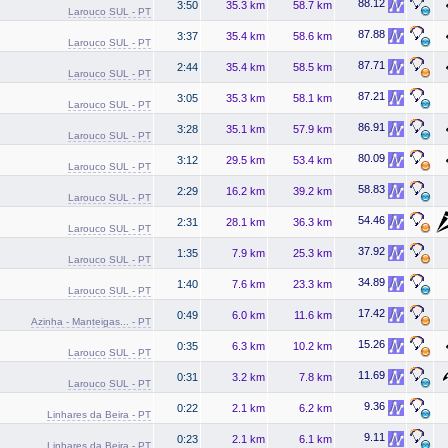
88.12
3:50
35.3 km
58.7 km
Larouco SUL - PT
87.88
3:37
35.4 km
58.6 km
Larouco SUL - PT
87.71
2:44
35.4 km
58.5 km
Larouco SUL - PT
87.21
3:05
35.3 km
58.1 km
Larouco SUL - PT
86.91
3:28
35.1 km
57.9 km
Larouco SUL - PT
80.09
3:12
29.5 km
53.4 km
Larouco SUL - PT
58.83
2:29
16.2 km
39.2 km
Larouco SUL - PT
54.46
2:31
28.1 km
36.3 km
Larouco SUL - PT
37.92
1:35
7.9 km
25.3 km
Larouco SUL - PT
34.89
1:40
7.6 km
23.3 km
Larouco SUL - PT
17.42
0:49
6.0 km
11.6 km
Azinha - Manteigas... - PT
15.26
0:35
6.3 km
10.2 km
Larouco SUL - PT
11.69
0:31
3.2 km
7.8 km
Larouco SUL - PT
9.36
0:22
2.1 km
6.2 km
Linhares da Beira - PT
9.11
0:23
2.1 km
6.1 km
Linhares da Beira - PT