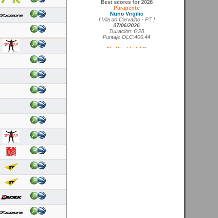
Parapente
Nuno Virgilio
[ Vila do Carvalho - PT ]
07/06/2026
Duración: 6:28
Puntaje OLC:406.44
Ala flexible FAI1
Cedrick Vils
[ Aerodromo de La Perdiz - ES ]
20/05/2026
Duración: 4:11
Puntaje OLC:207.27
Ala rígida FAI5
Ricardo Marques da Costa
[ Aerodromo de Lillo - ES ]
21/05/2026
Duración: 3:50
Puntaje OLC:217.19
Planeador
Rui Tome
[ LGC - GB ]
26/04/2026
Duración: 0:26
Puntaje OLC:0.51
Paramotor
Ricardo Rafael Figueiras Campos
[ Povoa de Varzim - PT ]
21/02/2026
Duración: 3:45
Puntaje OLC:275.25
VOOS RECENTES