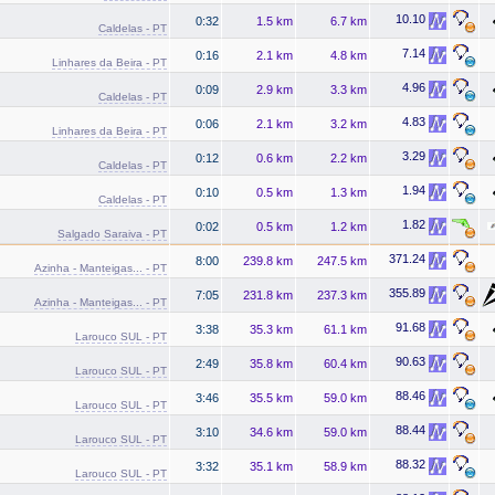
10.10
0:32
1.5 km
6.7 km
Caldelas - PT
7.14
0:16
2.1 km
4.8 km
Linhares da Beira - PT
4.96
0:09
2.9 km
3.3 km
Caldelas - PT
4.83
0:06
2.1 km
3.2 km
Linhares da Beira - PT
3.29
0:12
0.6 km
2.2 km
Caldelas - PT
1.94
0:10
0.5 km
1.3 km
Caldelas - PT
1.82
0:02
0.5 km
1.2 km
Salgado Saraiva - PT
371.24
8:00
239.8 km
247.5 km
Azinha - Manteigas... - PT
355.89
7:05
231.8 km
237.3 km
Azinha - Manteigas... - PT
91.68
3:38
35.3 km
61.1 km
Larouco SUL - PT
90.63
2:49
35.8 km
60.4 km
Larouco SUL - PT
88.46
3:46
35.5 km
59.0 km
Larouco SUL - PT
88.44
3:10
34.6 km
59.0 km
Larouco SUL - PT
88.32
3:32
35.1 km
58.9 km
Larouco SUL - PT