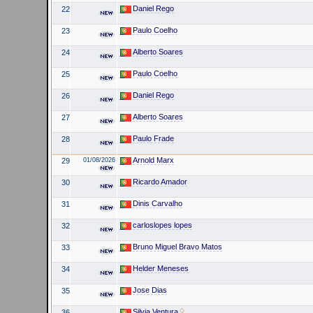
Daniel Rego
22
Paulo Coelho
23
Alberto Soares
24
Paulo Coelho
25
Daniel Rego
26
Alberto Soares
27
Paulo Frade
28
Arnold Marx
29
01/08/2026
Ricardo Amador
30
Dinis Carvalho
31
carloslopes lopes
32
Bruno Miguel Bravo Matos
33
Helder Meneses
34
Jose Dias
35
Silvia Ventura
36