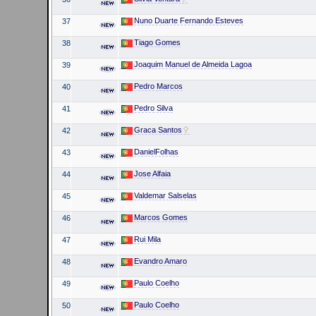
Nuno Duarte Fernando Esteves
37
Tiago Gomes
38
Joaquim Manuel de Almeida Lagoa
39
Pedro Marcos
40
Pedro Silva
41
Graca Santos
42
DanielFolhas
43
Jose Alfaia
44
Valdemar Salselas
45
Marcos Gomes
46
Rui Mila
47
Evandro Amaro
48
Paulo Coelho
49
Paulo Coelho
50