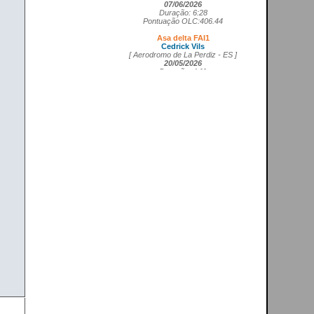
Duração: 6:28
Pontuação OLC:406.44
Asa delta FAI1
Cedrick Vils
[ Aerodromo de La Perdiz - ES ]
20/05/2026
Duração: 4:11
Pontuação OLC:207.27
Asa rígida FAI5
Ricardo Marques da Costa
[ Aerodromo de Lillo - ES ]
21/05/2026
Duração: 3:50
Pontuação OLC:217.19
Planador
Rui Tomé
[ LGC - GB ]
26/04/2026
Duração: 0:26
Pontuação OLC:0.51
Paramotor
Ricardo Rafael Figueiras Campos
[ Povoa de Varzim - PT ]
21/02/2026
Duração: 3:45
Pontuação OLC:275.25
VOOS RECENTES