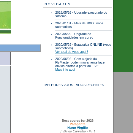
N O V I D A D E S
2018/05/26 - Upgrade executado do
sistema
2020/01/01 - Mais de 70000 voos
submetidos !!!
2020/05/29 - Upgrade de
Funcionalidades em curso
2020/05/29 - Estatistica ONLINE (voos
submetidos)
Ver total de voos aqui !
2020/06/02 - Com a ajuda da
FlyMaster podem novamente fazer
envios diretos a partir do LIVE
Mais info aqui
MELHORES VOOS - VOOS RECENTES
Best scores for 2026
Parapente
Nuno Virgilio
[ Vila do Carvalho - PT ]
07/06/2026