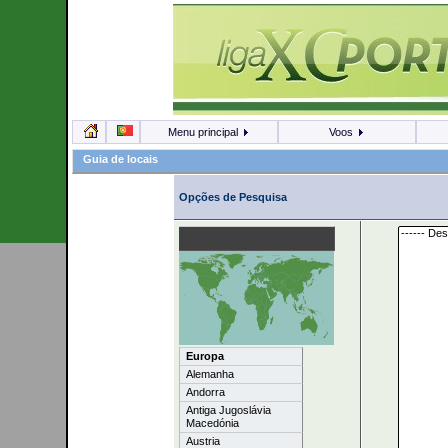
Menu principal
Voos
Guia de locais
Opções de Pesquisa
Europa
Alemanha
Andorra
Antiga Jugoslávia
Macedónia
Austria