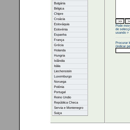
Bulgária
Bélgica
Chipre
Croácia
Eslováquia
Pode mover
de selecç
Eslovénia
usando >
Espanha
França
Procurar 
Grécia
(indicar p
Holanda
Hungria
Islândia
Itália
Liechenstein
Luxemburgo
Noruega
Polónia
Portugal
Reino Undio
República Checa
Servia e Montenegro
Suiça