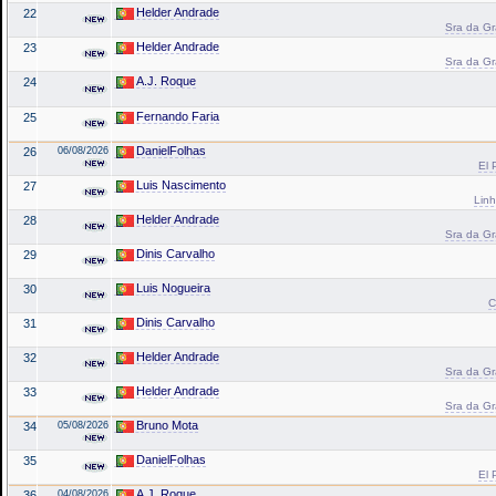
Helder Andrade
22
Sra da Gr
Helder Andrade
23
Sra da Gr
A.J. Roque
24
Fernando Faria
25
DanielFolhas
26
06/08/2026
El 
Luis Nascimento
27
Linh
Helder Andrade
28
Sra da Gr
Dinis Carvalho
29
Luis Nogueira
30
C
Dinis Carvalho
31
Helder Andrade
32
Sra da Gr
Helder Andrade
33
Sra da Gr
Bruno Mota
34
05/08/2026
DanielFolhas
35
El 
A.J. Roque
36
04/08/2026