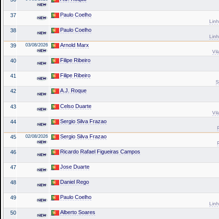
Paulo Coelho
37
Linh
Paulo Coelho
38
Linh
Arnold Marx
39
03/08/2026
Vil
Filipe Ribeiro
40
Filipe Ribeiro
41
S
A.J. Roque
42
Celso Duarte
43
Vil
Sergio Silva Frazao
44
Sergio Silva Frazao
45
02/08/2026
Ricardo Rafael Figueiras Campos
46
Jose Duarte
47
Daniel Rego
48
Paulo Coelho
49
Linh
Alberto Soares
50