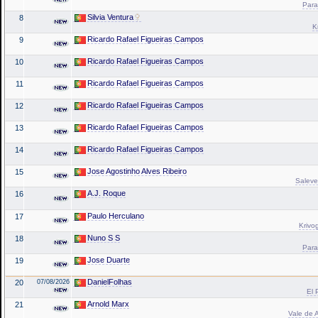
Para
Silvia Ventura
8
K
Ricardo Rafael Figueiras Campos
9
Ricardo Rafael Figueiras Campos
10
Ricardo Rafael Figueiras Campos
11
Ricardo Rafael Figueiras Campos
12
Ricardo Rafael Figueiras Campos
13
Ricardo Rafael Figueiras Campos
14
Jose Agostinho Alves Ribeiro
15
Saleve 
A.J. Roque
16
Paulo Herculano
17
Krivo
Nuno S S
18
Para
Jose Duarte
19
DanielFolhas
20
07/08/2026
El 
Arnold Marx
21
Vale de A