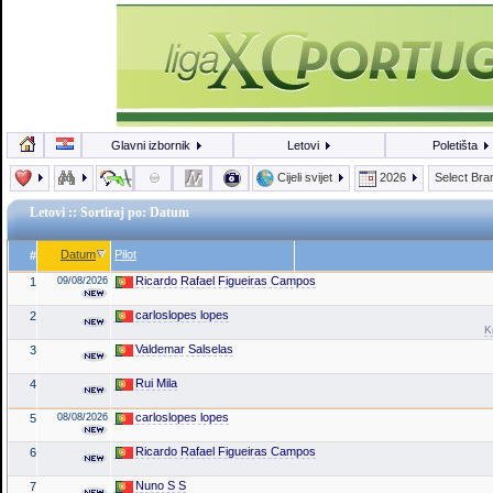
Glavni izbornik
Letovi
Poletišta
Cijeli svijet
2026
Select Br
Letovi
:: Sortiraj po: Datum
Datum
Pilot
#
Ricardo Rafael Figueiras Campos
1
09/08/2026
carloslopes lopes
2
K
Valdemar Salselas
3
Rui Mila
4
carloslopes lopes
5
08/08/2026
Ricardo Rafael Figueiras Campos
6
Nuno S S
7