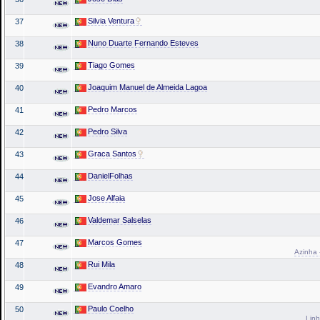
Silvia Ventura
37
Nuno Duarte Fernando Esteves
38
Tiago Gomes
39
Joaquim Manuel de Almeida Lagoa
40
Pedro Marcos
41
Pedro Silva
42
Graca Santos
43
DanielFolhas
44
Jose Alfaia
45
Valdemar Salselas
46
Marcos Gomes
47
Azinha 
Rui Mila
48
Evandro Amaro
49
Paulo Coelho
50
Linh