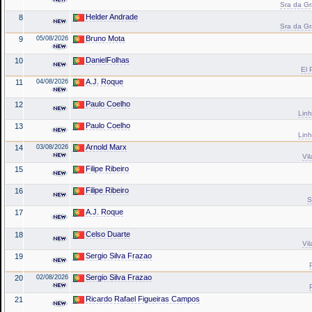
Sra da Gr
Helder Andrade
8
Sra da Gr
Bruno Mota
9
05/08/2026
DanielFolhas
10
El 
A.J. Roque
11
04/08/2026
Paulo Coelho
12
Linh
Paulo Coelho
13
Linh
Arnold Marx
14
03/08/2026
Vil
Filipe Ribeiro
15
Filipe Ribeiro
16
S
A.J. Roque
17
Celso Duarte
18
Vil
Sergio Silva Frazao
19
Sergio Silva Frazao
20
02/08/2026
Ricardo Rafael Figueiras Campos
21