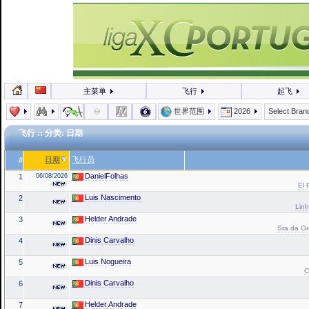
主菜单
飞行
起飞
世界范围
2026
Select Bra
飞行
:: 分类: 日期
日期
飞行员
#
DanielFolhas
1
06/08/2026
El 
Luis Nascimento
2
Linh
Helder Andrade
3
Sra da Gr
Dinis Carvalho
4
Luis Nogueira
5
C
Dinis Carvalho
6
Helder Andrade
7