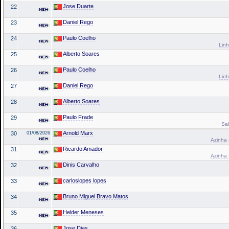
Jose Duarte
22
Daniel Rego
23
Paulo Coelho
24
Linh
Alberto Soares
25
Paulo Coelho
26
Linh
Daniel Rego
27
Alberto Soares
28
Paulo Frade
29
Sal
Arnold Marx
30
01/08/2026
Azinha 
Ricardo Amador
31
Azinha 
Dinis Carvalho
32
carloslopes lopes
33
Bruno Miguel Bravo Matos
34
Helder Meneses
35
Jose Dias
36