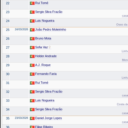
Rui Tomé
22
Sergio Silva Frazão
23
casa
Luis Nogueira
24
Osso da 
João Pedro Moleirinho
25
24/03/2026
Bruno Mota
26
Sofia Vaz
27
Linh
Helder Andrade
28
Mond
A.J. Roque
29
Fernando Faria
30
Linh
Rui Tomé
31
Sergio Silva Frazão
32
casa
Luis Nogueira
33
Costa de
Sergio Silva Frazão
34
casa
Daniel Jorge Lopes
35
23/03/2026
casa
Filipe Ribeiro
36