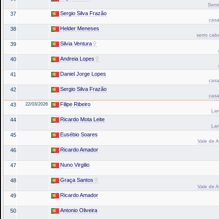
Serr
Sergio Silva Frazão
37
casa
Helder Meneses
38
serro cab
Silvia Ventura
39
Andreia Lopes
40
Daniel Jorge Lopes
41
casa
Sergio Silva Frazão
42
casa
Filipe Ribeiro
43
22/03/2026
La
Ricardo Mota Leite
44
La
Eusébio Soares
45
Vale de A
Ricardo Amador
46
Nuno Virgilio
47
Graça Santos
48
Vale de A
Ricardo Amador
49
Antonio Oliveira
50