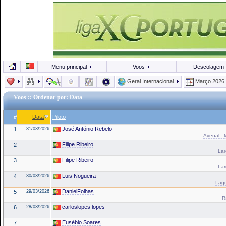
Menu principal
Voos
Descolagem
Geral Internacional
Março 2026
Voos
:: Ordenar por: Data
Data
Piloto
#
José António Rebelo
1
31/03/2026
Avenal - 
Filipe Ribeiro
2
La
Filipe Ribeiro
3
La
Luis Nogueira
4
30/03/2026
Lago
DanielFolhas
5
29/03/2026
R
carloslopes lopes
6
28/03/2026
Eusébio Soares
7