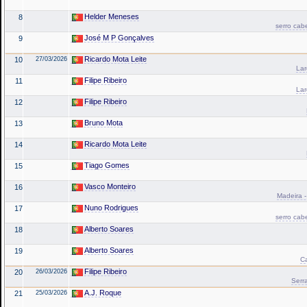
Helder Meneses
8
serro cab
José M P Gonçalves
9
Ricardo Mota Leite
10
27/03/2026
La
Filipe Ribeiro
11
La
Filipe Ribeiro
12
Bruno Mota
13
Ricardo Mota Leite
14
Tiago Gomes
15
Vasco Monteiro
16
Madeira -
Nuno Rodrigues
17
serro cab
Alberto Soares
18
Alberto Soares
19
Ca
Filipe Ribeiro
20
26/03/2026
Serr
A.J. Roque
21
25/03/2026