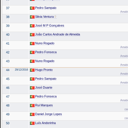
Pedro Sampaio
37
Arrabi
Silvia Ventura
38
José M P Gonçalves
39
João Carlos Andrade de Almeida
40
Nuno Rogado
41
Arrabi
Pedro Fonseca
42
Arrabi
Nuno Rogado
43
Arrabi
Hugo Pronto
44
29/12/2016
Arrabi
Pedro Sampaio
45
Arrabi
José Duarte
46
Pedro Fonseca
47
Arrabi
Rui Marques
48
ca
Daniel Jorge Lopes
49
ca
Luís Andorinha
50