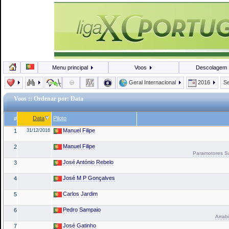
Menu principal
Voos
Descolagem
Geral Internacional
2016
Se
Voos
:: Ordenar por: Data
Data
Piloto
#
Manuel Filipe
1
31/12/2016
Manuel Filipe
2
Paramotores San
José António Rebelo
3
José M P Gonçalves
4
Carlos Jardim
5
Pedro Sampaio
6
Arrabi
José Gatinho
7