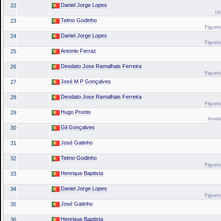
Daniel Jorge Lopes
22
ca
Telmo Godinho
23
Figueir
Daniel Jorge Lopes
24
Figueir
Antonio Ferraz
25
Deodato Jose Ramalhais Ferreira
26
Figueir
José M P Gonçalves
27
Deodato Jose Ramalhais Ferreira
28
Figueir
Hugo Pronto
29
Arrabi
Gil Gonçalves
30
José Gatinho
31
Telmo Godinho
32
Figueir
Henrique Baptista
33
Daniel Jorge Lopes
34
Figueir
José Gatinho
35
Henrique Baptista
36