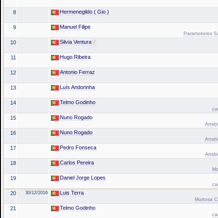
Hermenegildo ( Gio )
8
Manuel Filipe
9
Paramotores San
Silvia Ventura
10
Hugo Ribeira
11
Antonio Ferraz
12
Luís Andorinha
13
Telmo Godinho
14
ca
Nuno Rogado
15
Arrabi
Nuno Rogado
16
Arrabi
Pedro Fonseca
17
Arrabi
Carlos Pereira
18
Mo
Daniel Jorge Lopes
19
ca
Luis Terra
20
30/12/2016
Murtosa C
Telmo Godinho
21
ca