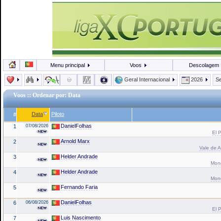
Menu principal
Voos
Descolagem
Geral Internacional
2026
Se
Voos
:: Ordenar por: Data
Data
Piloto
#
DanielFolhas
1
07/08/2026
El P
Arnold Marx
2
Vale de A
Helder Andrade
3
Mond
Helder Andrade
4
Mond
Fernando Faria
5
DanielFolhas
6
06/08/2026
El P
Luis Nascimento
7