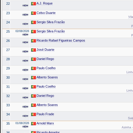
A.J. Roque
22
Celso Duarte
23
Vil
Sergio Silva Frazão
24
P
Sergio Silva Frazão
25
02/08/2026
P
Ricardo Rafael Figueiras Campos
26
José Duarte
27
Daniel Rego
28
Paulo Coelho
29
Linh
Alberto Soares
30
Paulo Coelho
31
Linh
Daniel Rego
32
Alberto Soares
33
Paulo Frade
34
Sal
Arnold Marx
35
01/08/2026
Azinha -
Ricardo Amador
36