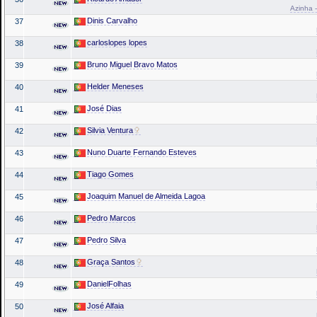
Azinha -
Dinis Carvalho
37
carloslopes lopes
38
Bruno Miguel Bravo Matos
39
Helder Meneses
40
José Dias
41
Silvia Ventura
42
Nuno Duarte Fernando Esteves
43
Tiago Gomes
44
Joaquim Manuel de Almeida Lagoa
45
Pedro Marcos
46
Pedro Silva
47
Graça Santos
48
DanielFolhas
49
José Alfaia
50