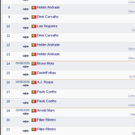
Linh
Helder Andrade
8
Mond
Dinis Carvalho
9
Luis Nogueira
10
C
Dinis Carvalho
11
Helder Andrade
12
Mond
Helder Andrade
13
Mond
Bruno Mota
14
05/08/2026
DanielFolhas
15
El P
A.J. Roque
16
04/08/2026
Paulo Coelho
17
Linh
Paulo Coelho
18
Linh
Arnold Marx
19
03/08/2026
Vil
Filipe Ribeiro
20
Filipe Ribeiro
21
S