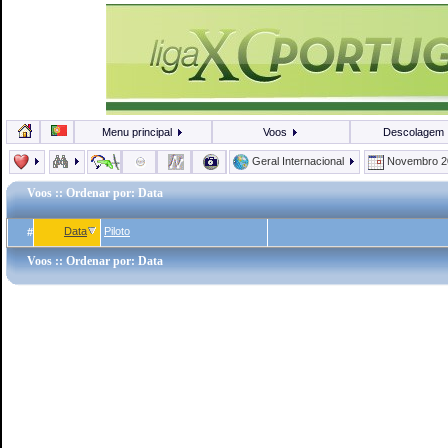
Menu principal
Voos
Descolagem
Geral Internacional
Novembro 
Voos
:: Ordenar por: Data
Data
Piloto
#
Voos
:: Ordenar por: Data