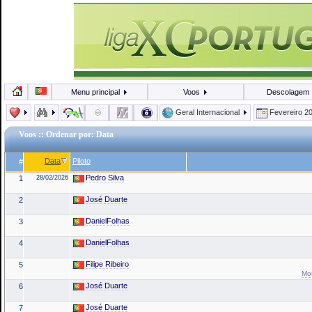
Menu principal
Voos
Descolagem
Geral Internacional
Fevereiro 2
Voos
:: Ordenar por: Data
Data
Piloto
#
Pedro Silva
1
28/02/2026
José Duarte
2
DanielFolhas
3
DanielFolhas
4
Filipe Ribeiro
5
Mon
José Duarte
6
José Duarte
7