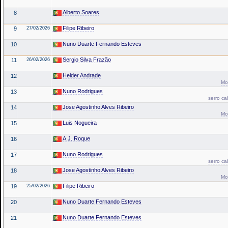
Alberto Soares
8
Filipe Ribeiro
9
27/02/2026
Nuno Duarte Fernando Esteves
10
Sergio Silva Frazão
11
26/02/2026
Helder Andrade
12
Mo
Nuno Rodrigues
13
serro ca
Jose Agostinho Alves Ribeiro
14
Mo
Luis Nogueira
15
A.J. Roque
16
Nuno Rodrigues
17
serro ca
Jose Agostinho Alves Ribeiro
18
Mo
Filipe Ribeiro
19
25/02/2026
Nuno Duarte Fernando Esteves
20
Nuno Duarte Fernando Esteves
21