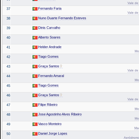
Vale de 
Fernando Faria
37
Vale de 
Nuno Duarte Fernando Esteves
38
Dinis Carvalho
39
Alberto Soares
40
Helder Andrade
41
Mo
Tiago Gomes
42
Graça Santos
43
Vale de 
Fernando Amaral
44
Mo
Tiago Gomes
45
Graça Santos
46
Vale de 
Filipe Ribeiro
47
Mo
Jose Agostinho Alves Ribeiro
48
Mo
Vasco Monteiro
49
Mad
Daniel Jorge Lopes
50
Aeródromo