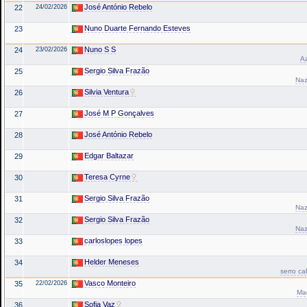
José António Rebelo
22
24/02/2026
Nuno Duarte Fernando Esteves
23
Nuno S S
24
23/02/2026
Az
Sergio Silva Frazão
25
Naz
Silvia Ventura
26
José M P Gonçalves
27
José António Rebelo
28
Edgar Baltazar
29
Teresa Cyrne
30
Sergio Silva Frazão
31
Naz
Sergio Silva Frazão
32
Naz
carloslopes lopes
33
Helder Meneses
34
serro ca
Vasco Monteiro
35
22/02/2026
Mad
Sofia Vaz
36