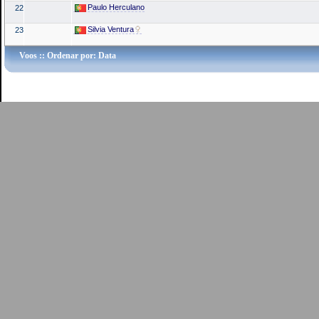
Paulo Herculano
22
Silvia Ventura
23
Voos
:: Ordenar por: Data