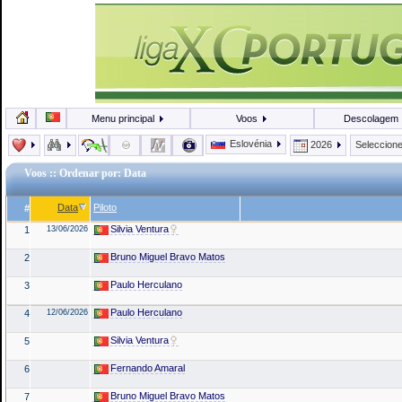
Menu principal
Voos
Descolagem
Eslovénia
2026
Seleccion
Voos
:: Ordenar por: Data
Data
Piloto
#
Silvia Ventura
1
13/06/2026
Bruno Miguel Bravo Matos
2
Paulo Herculano
3
Paulo Herculano
4
12/06/2026
Silvia Ventura
5
Fernando Amaral
6
Bruno Miguel Bravo Matos
7