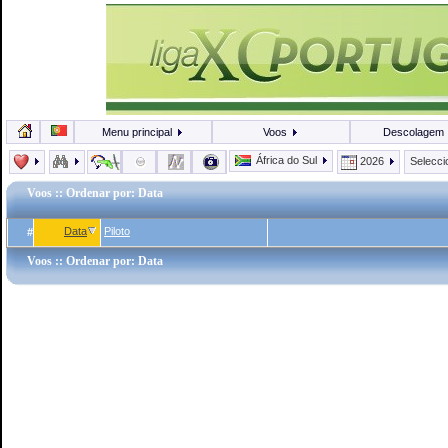
Menu principal
Voos
Descolagem
África do Sul
2026
Selecc
Voos
:: Ordenar por: Data
Data
Piloto
#
Voos
:: Ordenar por: Data