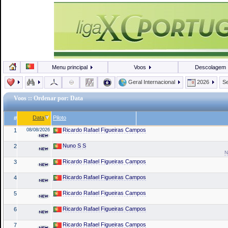
Menu principal
Voos
Descolagem
Geral Internacional
2026
Se
Voos
:: Ordenar por: Data
Data
Piloto
#
Ricardo Rafael Figueiras Campos
1
08/08/2026
Nuno S S
2
N
Ricardo Rafael Figueiras Campos
3
Ricardo Rafael Figueiras Campos
4
Ricardo Rafael Figueiras Campos
5
Ricardo Rafael Figueiras Campos
6
Ricardo Rafael Figueiras Campos
7