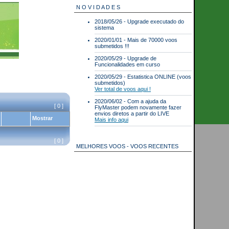
N O V I D A D E S
2018/05/26 - Upgrade executado do
sistema
2020/01/01 - Mais de 70000 voos
submetidos !!!
2020/05/29 - Upgrade de
Funcionalidades em curso
2020/05/29 - Estatistica ONLINE (voos
submetidos)
Ver total de voos aqui !
2020/06/02 - Com a ajuda da
[ 0 ]
FlyMaster podem novamente fazer
envios diretos a partir do LIVE
Mostrar
Mais info aqui
[ 0 ]
MELHORES VOOS - VOOS RECENTES