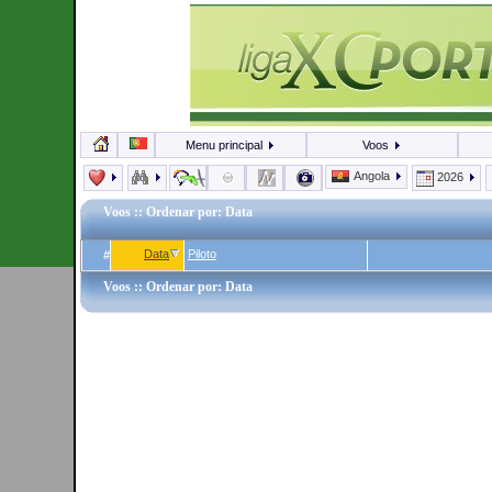
Menu principal
Voos
Angola
2026
Voos
:: Ordenar por: Data
Data
Piloto
#
Voos
:: Ordenar por: Data