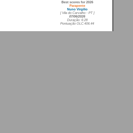
Best scores for 2026
Parapente
Nuno Virgilio
[ Vila do Carvalho - PT ]
07/06/2026
Duração: 6:28
Pontuação OLC:406.44
Asa delta FAI1
Cedrick Vils
[ Aerodromo de La Perdiz - ES ]
20/05/2026
Duração: 4:11
Pontuação OLC:207.27
Asa rígida FAI5
Ricardo Marques da Costa
[ Aerodromo de Lillo - ES ]
21/05/2026
Duração: 3:50
Pontuação OLC:217.19
Planador
Rui Tomé
[ LGC - GB ]
26/04/2026
Duração: 0:26
Pontuação OLC:0.51
Paramotor
Ricardo Rafael Figueiras Campos
[ Povoa de Varzim - PT ]
21/02/2026
Duração: 3:45
Pontuação OLC:275.25