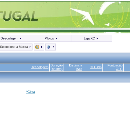
Descolagem
Pilotos
Liga XC
Seleccione a Marca
Duração
Distância
Pontuação
Descolagem
OLC km
(hh:mm)
livre
OLC
^Cima