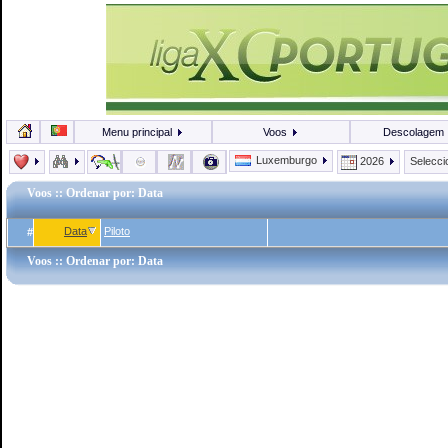
Menu principal
Voos
Descolagem
Luxemburgo
2026
Selecc
Voos
:: Ordenar por: Data
Data
Piloto
#
Voos
:: Ordenar por: Data