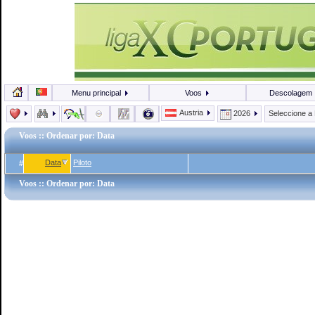
Menu principal
Voos
Descolagem
Austria
2026
Seleccione a
Voos
:: Ordenar por: Data
Data
Piloto
#
Voos
:: Ordenar por: Data