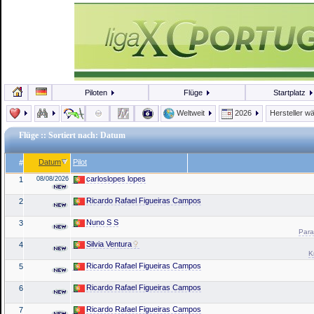
Piloten
Flüge
Startplatz
Weltweit
2026
Hersteller w
Flüge
:: Sortiert nach: Datum
Datum
Pilot
#
carloslopes lopes
1
08/08/2026
Ricardo Rafael Figueiras Campos
2
Nuno S S
3
Para
Silvia Ventura
4
K
Ricardo Rafael Figueiras Campos
5
Ricardo Rafael Figueiras Campos
6
Ricardo Rafael Figueiras Campos
7