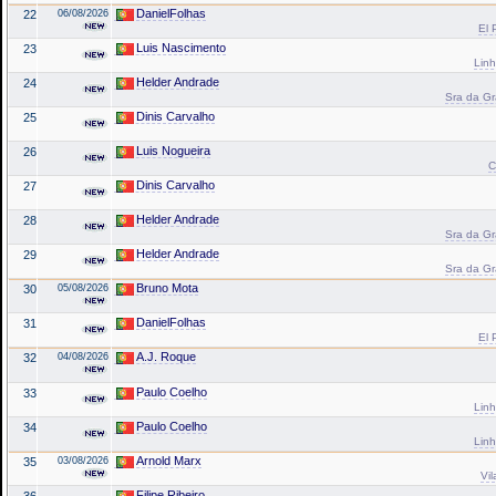
DanielFolhas
22
06/08/2026
El 
Luis Nascimento
23
Linh
Helder Andrade
24
Sra da Gr
Dinis Carvalho
25
Luis Nogueira
26
C
Dinis Carvalho
27
Helder Andrade
28
Sra da Gr
Helder Andrade
29
Sra da Gr
Bruno Mota
30
05/08/2026
DanielFolhas
31
El 
A.J. Roque
32
04/08/2026
Paulo Coelho
33
Linh
Paulo Coelho
34
Linh
Arnold Marx
35
03/08/2026
Vil
Filipe Ribeiro
36