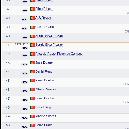
Filipe Ribeiro
37
S
A.J. Roque
38
Celso Duarte
39
Vil
Sergio Silva Frazao
40
Sergio Silva Frazao
41
02/08/2026
Ricardo Rafael Figueiras Campos
42
Jose Duarte
43
Daniel Rego
44
Paulo Coelho
45
Linh
Alberto Soares
46
Paulo Coelho
47
Linh
Daniel Rego
48
Alberto Soares
49
Paulo Frade
50
Sal