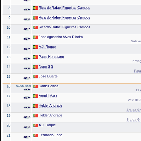
Ricardo Rafael Figueiras Campos
8
Ricardo Rafael Figueiras Campos
9
Ricardo Rafael Figueiras Campos
10
Jose Agostinho Alves Ribeiro
11
Saleve 
A.J. Roque
12
Paulo Herculano
13
Krivo
Nuno S S
14
Para
Jose Duarte
15
DanielFolhas
16
07/08/2026
El 
Arnold Marx
17
Vale de A
Helder Andrade
18
Sra da Gr
Helder Andrade
19
Sra da Gr
A.J. Roque
20
Fernando Faria
21