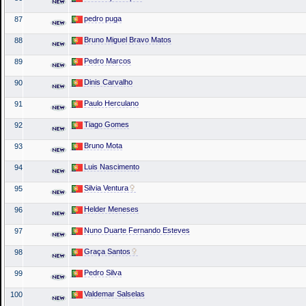
pedro puga
87
Bruno Miguel Bravo Matos
88
Pedro Marcos
89
Dinis Carvalho
90
Paulo Herculano
91
Tiago Gomes
92
Bruno Mota
93
Luis Nascimento
94
Silvia Ventura
95
Helder Meneses
96
Nuno Duarte Fernando Esteves
97
Graça Santos
98
Pedro Silva
99
Valdemar Salselas
100