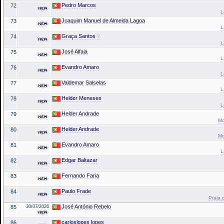
Pedro Marcos
72
L
Joaquim Manuel de Almeida Lagoa
73
L
Graça Santos
74
L
José Alfaia
75
L
Evandro Amaro
76
L
Valdemar Salselas
77
L
Helder Meneses
78
L
Helder Andrade
79
Mo
Helder Andrade
80
Mo
Evandro Amaro
81
L
Edgar Baltazar
82
Fernando Faria
83
Paulo Frade
84
Praia 
José António Rebelo
85
30/07/2026
carloslopes lopes
86