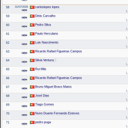
carloslopes lopes
58
31/07/2026
L
Dinis Carvalho
59
L
Pedro Silva
60
L
Paulo Herculano
61
L
Luis Nascimento
62
L
Ricardo Rafael Figueiras Campos
63
Silvia Ventura
64
L
Rui Mila
65
L
Ricardo Rafael Figueiras Campos
66
Bruno Miguel Bravo Matos
67
L
José Dias
68
L
Tiago Gomes
69
L
Nuno Duarte Fernando Esteves
70
L
pedro puga
71
L