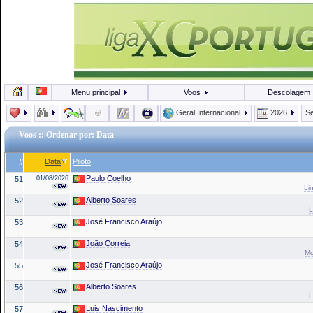
Menu principal
Voos
Descolagem
Geral Internacional
2026
Se
Voos
:: Ordenar por: Data
Data
Piloto
#
Paulo Coelho
51
01/08/2026
Li
Alberto Soares
52
L
José Francisco Araújo
53
João Correia
54
Mo
José Francisco Araújo
55
Alberto Soares
56
L
Luis Nascimento
57