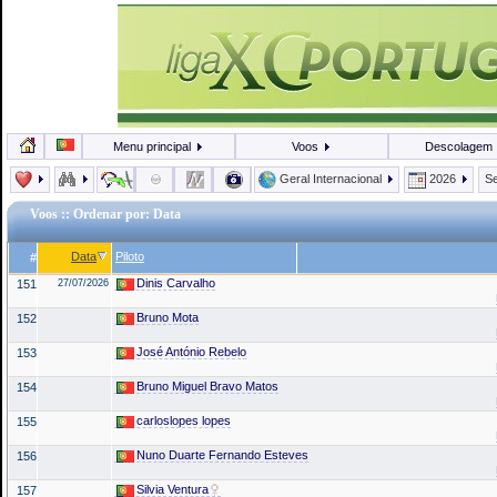
Menu principal
Voos
Descolagem
Geral Internacional
2026
Se
Voos
:: Ordenar por: Data
Data
Piloto
#
Dinis Carvalho
151
27/07/2026
Bruno Mota
152
José António Rebelo
153
Bruno Miguel Bravo Matos
154
carloslopes lopes
155
Nuno Duarte Fernando Esteves
156
Silvia Ventura
157