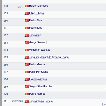
Helder Meneses
158
Filipe Ribeiro
159
Pedro Silva
160
pedro puga
161
José Alfaia
162
Graça Santos
163
Valdemar Salselas
164
Joaquim Manuel de Almeida Lagoa
165
Pedro Marcos
166
L
Paulo Herculano
167
Evandro Amaro
168
Sergio Silva Frazão
169
P
Pedro Marcos
170
José António Rebelo
171
26/07/2026
La