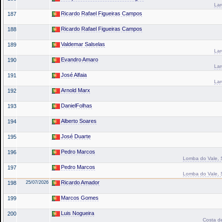
La
Ricardo Rafael Figueiras Campos
187
Ricardo Rafael Figueiras Campos
188
Valdemar Salselas
189
La
Evandro Amaro
190
La
José Alfaia
191
La
Arnold Marx
192
DanielFolhas
193
Alberto Soares
194
José Duarte
195
Pedro Marcos
196
Lomba do Vale, Sa
Pedro Marcos
197
Lomba do Vale, Sa
Ricardo Amador
198
25/07/2026
Marcos Gomes
199
Luis Nogueira
200
Costa de