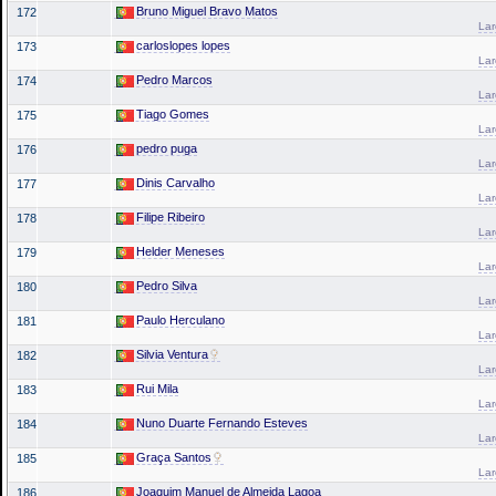
Bruno Miguel Bravo Matos
172
La
carloslopes lopes
173
La
Pedro Marcos
174
La
Tiago Gomes
175
La
pedro puga
176
La
Dinis Carvalho
177
La
Filipe Ribeiro
178
La
Helder Meneses
179
La
Pedro Silva
180
La
Paulo Herculano
181
La
Silvia Ventura
182
La
Rui Mila
183
La
Nuno Duarte Fernando Esteves
184
La
Graça Santos
185
La
Joaquim Manuel de Almeida Lagoa
186